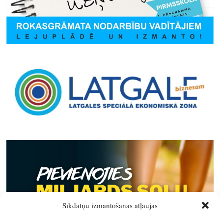
Sīkdatņu izmantošanas atļaujas