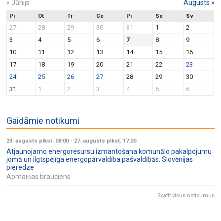
«
Jūnijs
Augusts
»
Pi
Ot
Tr
Ce
Pi
Se
Sv
27
28
29
30
31
1
2
3
4
5
6
7
8
9
10
11
12
13
14
15
16
17
18
19
20
21
22
23
24
25
26
27
28
29
30
31
1
2
3
4
5
6
Gaidāmie notikumi
23. augusts plkst. 08:00
-
27. augusts plkst. 17:00
Atjaunojamo energoresursu izmantošana komunālo pakalpojumu
jomā un ilgtspējīga energopārvaldība pašvaldībās: Slovēnijas
pieredze
Apmaiņas brauciens
Skatīt visus notikumus