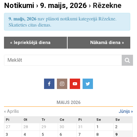
Notikumi › 9. maijs, 2026
› Rēzekne
S
u
e
m
9. maijs, 2026
nav plānoti notikumi kategorijā Rēzekne.
a
s
Skatieties citas dienas.
r
V
i
c
«
Iepriekšējā diena
Nākamā diena
»
e
h
w
a
s
n
N
d
a
V
v
i
i
e
g
MAIJS 2026
w
a
«
Aprīlis
Jūnijs
»
s
t
N
Pi
Ot
Tr
Ce
Pi
Se
Sv
i
27
28
29
30
31
1
2
a
o
3
4
5
6
7
8
9