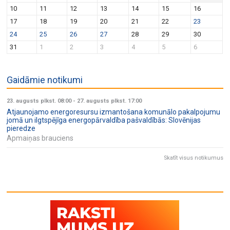
v
n
10
11
12
13
14
15
16
i
17
18
19
20
21
22
23
g
24
25
26
27
28
29
30
a
31
1
2
3
4
5
6
t
i
Gaidāmie notikumi
o
n
23. augusts plkst. 08:00
-
27. augusts plkst. 17:00
Atjaunojamo energoresursu izmantošana komunālo pakalpojumu
jomā un ilgtspējīga energopārvaldība pašvaldībās: Slovēnijas
pieredze
Apmaiņas brauciens
Skatīt visus notikumus