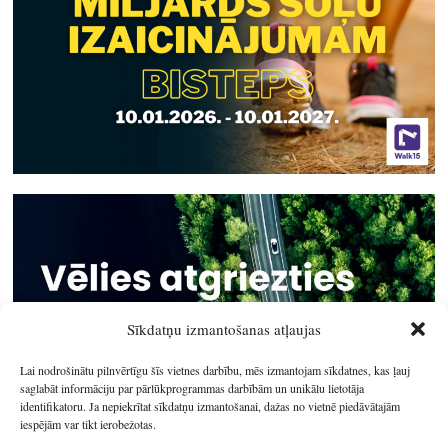
Sīkdatņu izmantošanas atļaujas
Lai nodrošinātu pilnvērtīgu šīs vietnes darbību, mēs izmantojam sīkdatnes, kas ļauj
saglabāt informāciju par pārlūkprogrammas darbībām un unikālu lietotāja
identifikatoru. Ja nepiekrītat sīkdatņu izmantošanai, dažas no vietnē piedāvātajām
iespējām var tikt ierobežotas.