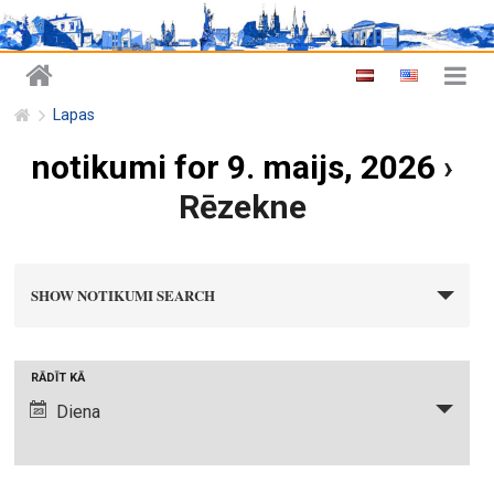
Lapas
notikumi for 9. maijs, 2026
›
Rēzekne
n
SHOW NOTIKUMI SEARCH
o
t
i
N
RĀDĪT KĀ
k
o
Diena
u
t
m
i
i
k