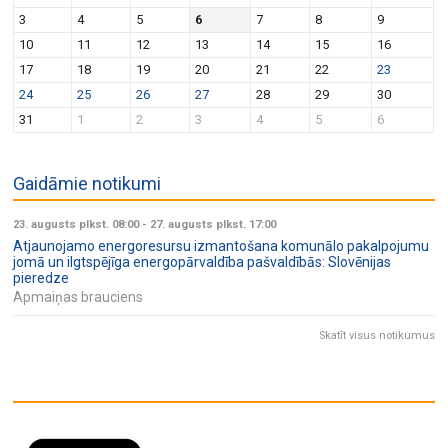
v
n
3
4
5
6
7
8
9
i
10
11
12
13
14
15
16
g
17
18
19
20
21
22
23
a
24
25
26
27
28
29
30
t
31
1
2
3
4
5
6
i
o
Gaidāmie notikumi
n
23. augusts plkst. 08:00
-
27. augusts plkst. 17:00
Atjaunojamo energoresursu izmantošana komunālo pakalpojumu
jomā un ilgtspējīga energopārvaldība pašvaldībās: Slovēnijas
pieredze
Apmaiņas brauciens
Skatīt visus notikumus