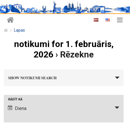
Lapas
notikumi for 1. februāris,
2026
› Rēzekne
n
SHOW NOTIKUMI SEARCH
o
t
i
N
RĀDĪT KĀ
k
o
Diena
u
t
m
i
i
k