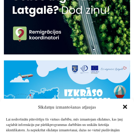
Sīkdatņu izmantošanas atļaujas
Lai nodrošinātu pilnvērtīgu šīs vietnes darbību, mēs izmantojam sīkdatnes, kas ļauj
saglabāt informāciju par pārlūkprogrammas darbībām un unikālu lietotāja
identifikatoru. Ja nepiekrītat sīkdatņu izmantošanai, dažas no vietnē piedāvātajām