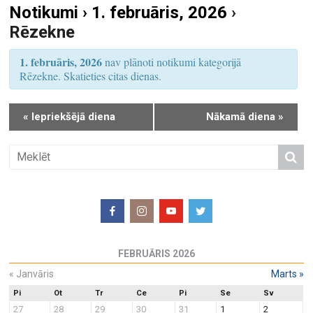
Notikumi › 1. februāris, 2026
›
S
u
Rēzekne
e
m
a
s
1. februāris, 2026
nav plānoti notikumi kategorijā
r
V
Rēzekne. Skatieties citas dienas.
i
c
e
h
«
Iepriekšējā diena
Nākamā diena
»
w
a
s
n
N
d
a
V
v
i
i
e
g
w
a
FEBRUĀRIS 2026
s
t
N
«
Janvāris
Marts
»
i
a
o
Pi
Ot
Tr
Ce
Pi
Se
Sv
27
28
29
30
31
1
2