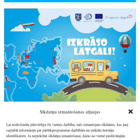
Sīkdatņu izmantošanas atļaujas
Lai nodrošinātu pilnvērtīgu šīs vietnes darbību, mēs izmantojam sīkdatnes, kas ļauj
saglabāt informāciju par pārlūkprogrammas darbībām un unikālu lietotāja
identifikatoru. Ja nepiekrītat sīkdatņu izmantošanai, dažas no vietnē piedāvātajām