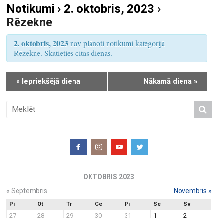
Notikumi › 2. oktobris, 2023
›
S
u
Rēzekne
e
m
a
s
2. oktobris, 2023
nav plānoti notikumi kategorijā
r
V
Rēzekne. Skatieties citas dienas.
i
c
e
h
«
Iepriekšējā diena
Nākamā diena
»
w
a
s
n
N
d
a
V
v
i
i
e
g
w
a
OKTOBRIS 2023
s
t
N
«
Septembris
Novembris
»
i
a
o
Pi
Ot
Tr
Ce
Pi
Se
Sv
27
28
29
30
31
1
2