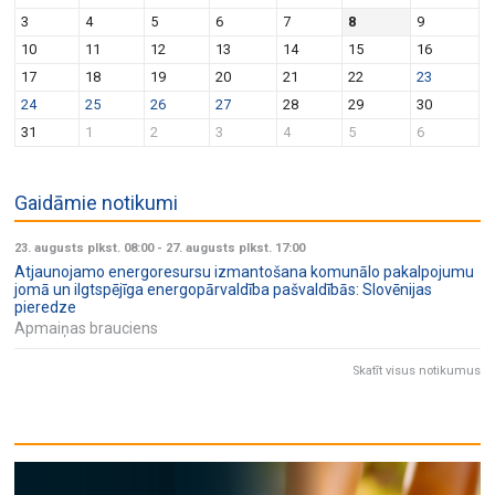
v
n
3
4
5
6
7
8
9
i
10
11
12
13
14
15
16
g
17
18
19
20
21
22
23
a
24
25
26
27
28
29
30
t
31
1
2
3
4
5
6
i
o
Gaidāmie notikumi
n
23. augusts plkst. 08:00
-
27. augusts plkst. 17:00
Atjaunojamo energoresursu izmantošana komunālo pakalpojumu
jomā un ilgtspējīga energopārvaldība pašvaldībās: Slovēnijas
pieredze
Apmaiņas brauciens
Skatīt visus notikumus