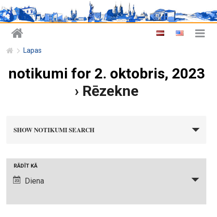
Lapas
notikumi for 2. oktobris, 2023
› Rēzekne
n
SHOW NOTIKUMI SEARCH
o
t
i
N
RĀDĪT KĀ
k
o
Diena
u
t
m
i
i
k