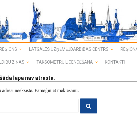
REĢIONS
LATGALES UZŅĒMĒJDARBĪBAS CENTRS
REĢIONĀ
LDĪBU ZIŅAS
TAKSOMETRU LICENCĒŠANA
KONTAKTI
šāda lapa nav atrasta.
du adresi neeksistē. Pamēģiniet meklēšanu.