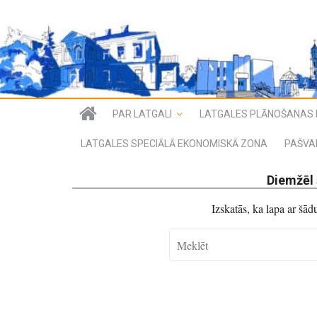
PAR LATGALI
LATGALES PLĀNOŠANAS 
LATGALES SPECIĀLĀ EKONOMISKĀ ZONA
PAŠVA
Diemžēl 
Izskatās, ka lapa ar šā