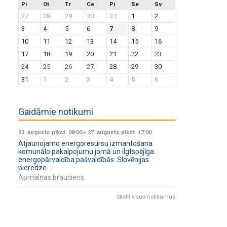
Pi
Ot
Tr
Ce
Pi
Se
Sv
27
28
29
30
31
1
2
3
4
5
6
7
8
9
10
11
12
13
14
15
16
17
18
19
20
21
22
23
24
25
26
27
28
29
30
31
1
2
3
4
5
6
Gaidāmie notikumi
23. augusts plkst. 08:00
-
27. augusts plkst. 17:00
Atjaunojamo energoresursu izmantošana
komunālo pakalpojumu jomā un ilgtspējīga
energopārvaldība pašvaldībās: Slovēnijas
pieredze
Apmaiņas brauciens
Skatīt visus notikumus