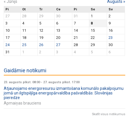
«
Jūnijs
Augusts
»
Pi
Ot
Tr
Ce
Pi
Se
Sv
27
28
29
30
31
1
2
3
4
5
6
7
8
9
10
11
12
13
14
15
16
17
18
19
20
21
22
23
24
25
26
27
28
29
30
31
1
2
3
4
5
6
Gaidāmie notikumi
23. augusts plkst. 08:00
-
27. augusts plkst. 17:00
Atjaunojamo energoresursu izmantošana komunālo pakalpojumu
jomā un ilgtspējīga energopārvaldība pašvaldībās: Slovēnijas
pieredze
Apmaiņas brauciens
Skatīt visus notikumus