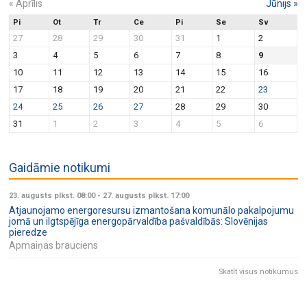
«
Aprīlis
Jūnijs
»
Pi
Ot
Tr
Ce
Pi
Se
Sv
27
28
29
30
31
1
2
3
4
5
6
7
8
9
10
11
12
13
14
15
16
17
18
19
20
21
22
23
24
25
26
27
28
29
30
31
1
2
3
4
5
6
Gaidāmie notikumi
23. augusts plkst. 08:00
-
27. augusts plkst. 17:00
Atjaunojamo energoresursu izmantošana komunālo pakalpojumu
jomā un ilgtspējīga energopārvaldība pašvaldībās: Slovēnijas
pieredze
Apmaiņas brauciens
Skatīt visus notikumus