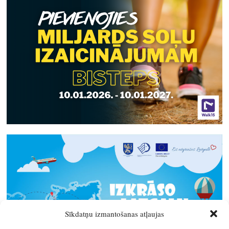
Sīkdatņu izmantošanas atļaujas