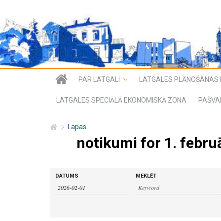
PAR LATGALI
LATGALES PLĀNOŠANAS 
LATGALES SPECIĀLĀ EKONOMISKĀ ZONA
PAŠVA
Lapas
notikumi for 1. febru
n
n
DATUMS
MEKLĒT
o
o
t
i
t
k
u
i
m
i