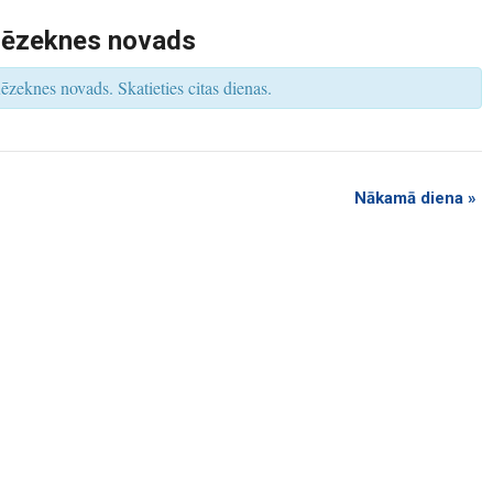
s
V
Rēzeknes novads
i
e
w
ēzeknes novads. Skatieties citas dienas.
s
N
a
v
i
g
a
t
Nākamā diena
»
i
o
n