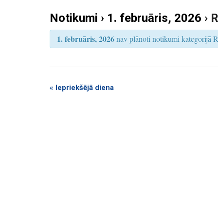
k
S
e
Notikumi › 1. februāris, 2026
› 
u
a
r
m
c
1. februāris, 2026
nav plānoti notikumi kategorijā R
h
i
S
e
a
«
Iepriekšējā diena
r
c
h
a
n
d
V
i
e
w