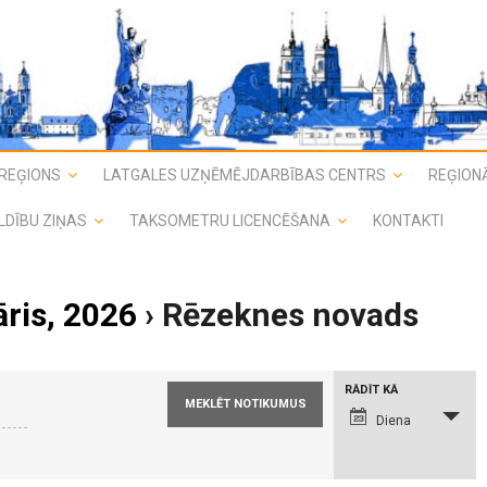
REĢIONS
LATGALES UZŅĒMĒJDARBĪBAS CENTRS
REĢIONĀ
LDĪBU ZIŅAS
TAKSOMETRU LICENCĒŠANA
KONTAKTI
āris, 2026
› Rēzeknes novads
N
RĀDĪT KĀ
o
t
Diena
i
k
u
m