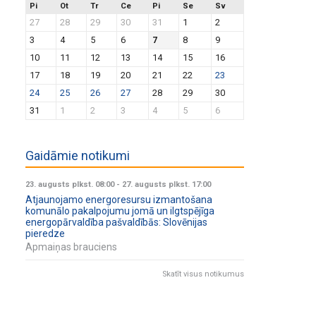
Pi
Ot
Tr
Ce
Pi
Se
Sv
27
28
29
30
31
1
2
3
4
5
6
7
8
9
10
11
12
13
14
15
16
17
18
19
20
21
22
23
24
25
26
27
28
29
30
31
1
2
3
4
5
6
Gaidāmie notikumi
23. augusts plkst. 08:00
-
27. augusts plkst. 17:00
Atjaunojamo energoresursu izmantošana
komunālo pakalpojumu jomā un ilgtspējīga
energopārvaldība pašvaldībās: Slovēnijas
pieredze
Apmaiņas brauciens
Skatīt visus notikumus