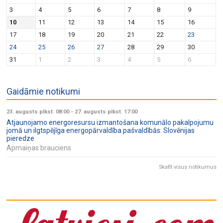
v
n
3
4
5
6
7
8
9
i
10
11
12
13
14
15
16
g
17
18
19
20
21
22
23
a
24
25
26
27
28
29
30
t
31
1
2
3
4
5
6
i
o
Gaidāmie notikumi
n
23. augusts plkst. 08:00
-
27. augusts plkst. 17:00
Atjaunojamo energoresursu izmantošana komunālo pakalpojumu
jomā un ilgtspējīga energopārvaldība pašvaldībās: Slovēnijas
pieredze
Apmaiņas brauciens
Skatīt visus notikumus