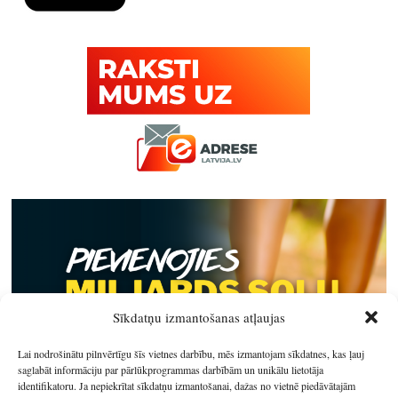
Sīkdatņu izmantošanas atļaujas
Lai nodrošinātu pilnvērtīgu šīs vietnes darbību, mēs izmantojam sīkdatnes, kas ļauj
saglabāt informāciju par pārlūkprogrammas darbībām un unikālu lietotāja
identifikatoru. Ja nepiekrītat sīkdatņu izmantošanai, dažas no vietnē piedāvātajām