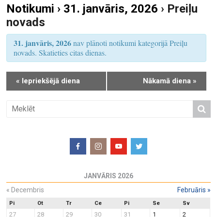
Notikumi › 31. janvāris, 2026
› Preiļu
S
u
novads
e
m
a
s
31. janvāris, 2026
nav plānoti notikumi kategorijā Preiļu
r
V
novads. Skatieties citas dienas.
i
c
e
h
«
Iepriekšējā diena
Nākamā diena
»
w
a
s
n
N
d
a
V
v
i
i
e
g
w
a
JANVĀRIS 2026
s
t
N
«
Decembris
Februāris
»
i
a
o
Pi
Ot
Tr
Ce
Pi
Se
Sv
27
28
29
30
31
1
2