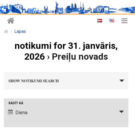
Lapas
notikumi for 31. janvāris,
2026
› Preiļu novads
n
SHOW NOTIKUMI SEARCH
o
t
i
N
RĀDĪT KĀ
k
o
Diena
u
t
m
i
i
k