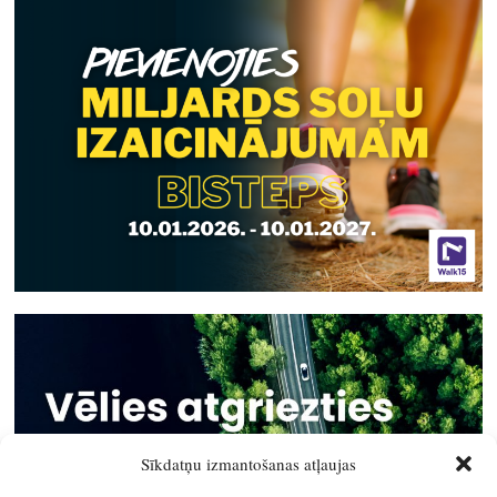
Sīkdatņu izmantošanas atļaujas