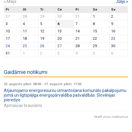
«
Maijs
Jūlijs
»
Pi
Ot
Tr
Ce
Pi
Se
Sv
27
28
29
30
31
1
2
3
4
5
6
7
8
9
10
11
12
13
14
15
16
17
18
19
20
21
22
23
24
25
26
27
28
29
30
31
1
2
3
4
5
6
Gaidāmie notikumi
23. augusts plkst. 08:00
-
27. augusts plkst. 17:00
Atjaunojamo energoresursu izmantošana komunālo pakalpojumu
jomā un ilgtspējīga energopārvaldība pašvaldībās: Slovēnijas
pieredze
Apmaiņas brauciens
Skatīt visus notikumus