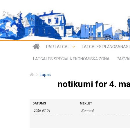
PAR LATGALI
LATGALES PLĀNOŠANAS 
LATGALES SPECIĀLĀ EKONOMISKĀ ZONA
PAŠVA
Lapas
notikumi for 4. ma
n
n
DATUMS
MEKLĒT
o
o
t
i
t
k
u
i
m
i