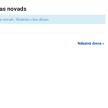
s
V
as novads
i
e
w
 novads. Skatieties citas dienas.
s
N
a
v
i
g
a
t
Nākamā diena
»
i
o
n