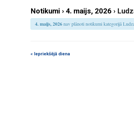
k
S
e
Notikumi › 4. maijs, 2026
› Ludz
u
a
r
m
c
4. maijs, 2026
nav plānoti notikumi kategorijā Ludzas
h
i
S
e
a
«
Iepriekšējā diena
r
c
h
a
n
d
V
i
e
w