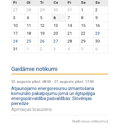
Pi
Ot
Tr
Ce
Pi
Se
Sv
27
28
29
30
31
1
2
3
4
5
6
7
8
9
10
11
12
13
14
15
16
17
18
19
20
21
22
23
24
25
26
27
28
29
30
31
1
2
3
4
5
6
Gaidāmie notikumi
23. augusts plkst. 08:00
-
27. augusts plkst. 17:00
Atjaunojamo energoresursu izmantošana
komunālo pakalpojumu jomā un ilgtspējīga
energopārvaldība pašvaldībās: Slovēnijas
pieredze
Apmaiņas brauciens
Skatīt visus notikumus