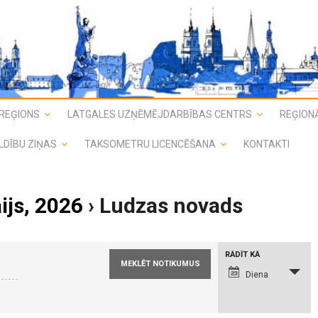
REĢIONS
LATGALES UZŅĒMĒJDARBĪBAS CENTRS
REĢIONĀ
LDĪBU ZIŅAS
TAKSOMETRU LICENCĒŠANA
KONTAKTI
ijs, 2026
› Ludzas novads
N
RĀDĪT KĀ
o
t
Diena
i
k
u
m