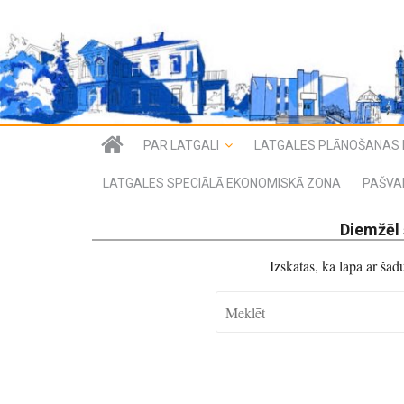
PAR LATGALI
LATGALES PLĀNOŠANAS 
LATGALES SPECIĀLĀ EKONOMISKĀ ZONA
PAŠVA
Diemžēl 
Izskatās, ka lapa ar šā