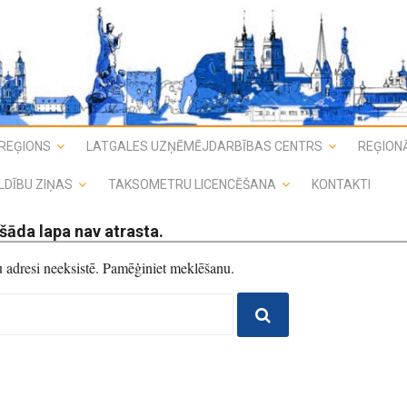
REĢIONS
LATGALES UZŅĒMĒJDARBĪBAS CENTRS
REĢIONĀ
LDĪBU ZIŅAS
TAKSOMETRU LICENCĒŠANA
KONTAKTI
šāda lapa nav atrasta.
du adresi neeksistē. Pamēģiniet meklēšanu.