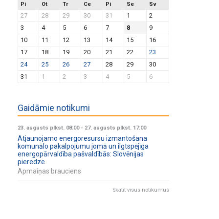
Pi
Ot
Tr
Ce
Pi
Se
Sv
27
28
29
30
31
1
2
3
4
5
6
7
8
9
10
11
12
13
14
15
16
17
18
19
20
21
22
23
24
25
26
27
28
29
30
31
1
2
3
4
5
6
Gaidāmie notikumi
23. augusts plkst. 08:00
-
27. augusts plkst. 17:00
Atjaunojamo energoresursu izmantošana
komunālo pakalpojumu jomā un ilgtspējīga
energopārvaldība pašvaldībās: Slovēnijas
pieredze
Apmaiņas brauciens
Skatīt visus notikumus