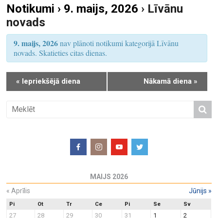
Notikumi › 9. maijs, 2026
› Līvānu
S
u
novads
e
m
a
s
9. maijs, 2026
nav plānoti notikumi kategorijā Līvānu
r
V
novads. Skatieties citas dienas.
i
c
e
h
«
Iepriekšējā diena
Nākamā diena
»
w
a
s
n
N
d
a
V
v
i
i
e
g
w
a
MAIJS 2026
s
t
N
«
Aprīlis
Jūnijs
»
i
a
o
Pi
Ot
Tr
Ce
Pi
Se
Sv
27
28
29
30
31
1
2