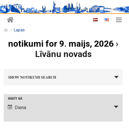
Lapas
notikumi for 9. maijs, 2026
›
Līvānu novads
n
SHOW NOTIKUMI SEARCH
o
t
i
N
RĀDĪT KĀ
k
o
Diena
u
t
m
i
i
k