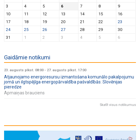
v
n
3
4
5
6
7
8
9
i
10
11
12
13
14
15
16
g
17
18
19
20
21
22
23
a
24
25
26
27
28
29
30
t
31
1
2
3
4
5
6
i
o
Gaidāmie notikumi
n
23. augusts plkst. 08:00
-
27. augusts plkst. 17:00
Atjaunojamo energoresursu izmantošana komunālo pakalpojumu
jomā un ilgtspējīga energopārvaldība pašvaldībās: Slovēnijas
pieredze
Apmaiņas brauciens
Skatīt visus notikumus