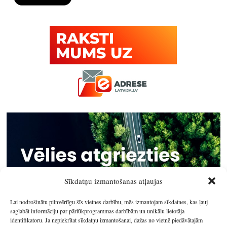
Sīkdatņu izmantošanas atļaujas
Lai nodrošinātu pilnvērtīgu šīs vietnes darbību, mēs izmantojam sīkdatnes, kas ļauj
saglabāt informāciju par pārlūkprogrammas darbībām un unikālu lietotāja
identifikatoru. Ja nepiekrītat sīkdatņu izmantošanai, dažas no vietnē piedāvātajām