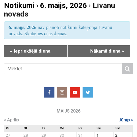
Notikumi › 6. maijs, 2026
› Līvānu
S
u
novads
e
m
a
s
6. maijs, 2026
nav plānoti notikumi kategorijā Līvānu
r
V
novads. Skatieties citas dienas.
i
c
e
h
«
Iepriekšējā diena
Nākamā diena
»
w
a
s
n
N
d
a
V
v
i
i
e
g
w
a
MAIJS 2026
s
t
N
«
Aprīlis
Jūnijs
»
i
a
o
Pi
Ot
Tr
Ce
Pi
Se
Sv
27
28
29
30
31
1
2