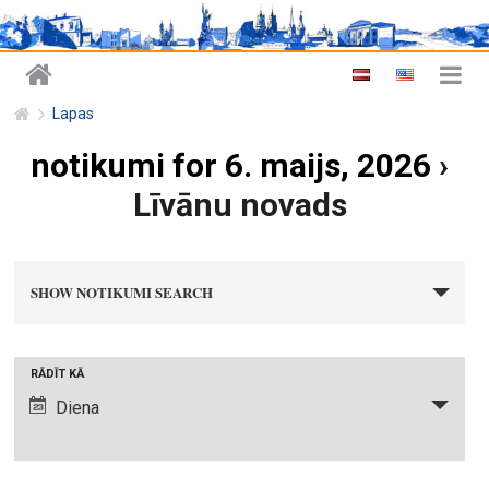
Lapas
notikumi for 6. maijs, 2026
›
Līvānu novads
n
SHOW NOTIKUMI SEARCH
o
t
i
N
RĀDĪT KĀ
k
o
Diena
u
t
m
i
i
k