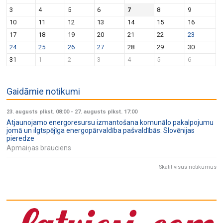
v
n
3
4
5
6
7
8
9
i
10
11
12
13
14
15
16
g
17
18
19
20
21
22
23
a
24
25
26
27
28
29
30
t
31
1
2
3
4
5
6
i
o
Gaidāmie notikumi
n
23. augusts plkst. 08:00
-
27. augusts plkst. 17:00
Atjaunojamo energoresursu izmantošana komunālo pakalpojumu
jomā un ilgtspējīga energopārvaldība pašvaldībās: Slovēnijas
pieredze
Apmaiņas brauciens
Skatīt visus notikumus