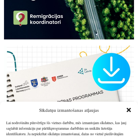
Sīkdatņu izmantošanas atļaujas
Lai nodrošinātu pilnvērtīgu šīs vietnes darbību, mēs izmantojam sīkdatnes, kas ļauj
saglabāt informāciju par pārlūkprogrammas darbībām un unikālu lietotāja
identifikatoru. Ja nepiekrītat sīkdatņu izmantošanai, dažas no vietnē piedāvātajām