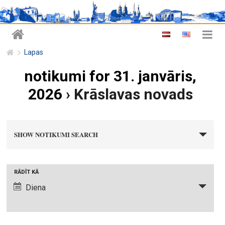
Lapas
notikumi for 31. janvāris,
2026
› Krāslavas novads
n
SHOW NOTIKUMI SEARCH
o
t
i
N
RĀDĪT KĀ
k
o
Diena
u
t
m
i
i
k