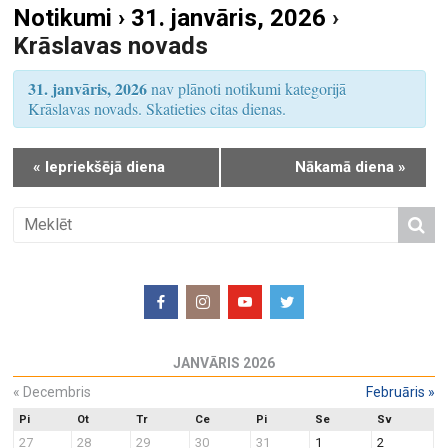
Notikumi › 31. janvāris, 2026
›
S
u
Krāslavas novads
e
m
a
s
31. janvāris, 2026
nav plānoti notikumi kategorijā
r
V
Krāslavas novads. Skatieties citas dienas.
i
c
e
h
«
Iepriekšējā diena
Nākamā diena
»
w
a
s
n
N
d
a
V
v
i
i
e
g
w
a
JANVĀRIS 2026
s
t
N
«
Decembris
Februāris
»
i
a
o
Pi
Ot
Tr
Ce
Pi
Se
Sv
27
28
29
30
31
1
2