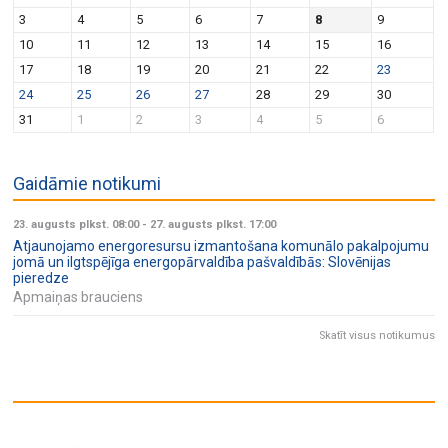
v
n
3
4
5
6
7
8
9
i
10
11
12
13
14
15
16
g
17
18
19
20
21
22
23
a
24
25
26
27
28
29
30
t
31
1
2
3
4
5
6
i
o
Gaidāmie notikumi
n
23. augusts plkst. 08:00
-
27. augusts plkst. 17:00
Atjaunojamo energoresursu izmantošana komunālo pakalpojumu
jomā un ilgtspējīga energopārvaldība pašvaldībās: Slovēnijas
pieredze
Apmaiņas brauciens
Skatīt visus notikumus