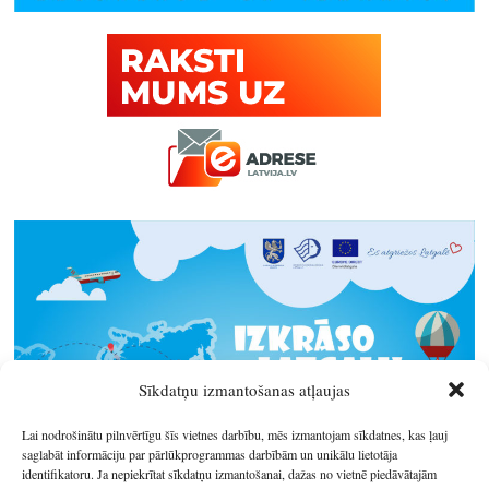
Sīkdatņu izmantošanas atļaujas
Lai nodrošinātu pilnvērtīgu šīs vietnes darbību, mēs izmantojam sīkdatnes, kas ļauj
saglabāt informāciju par pārlūkprogrammas darbībām un unikālu lietotāja
identifikatoru. Ja nepiekrītat sīkdatņu izmantošanai, dažas no vietnē piedāvātajām