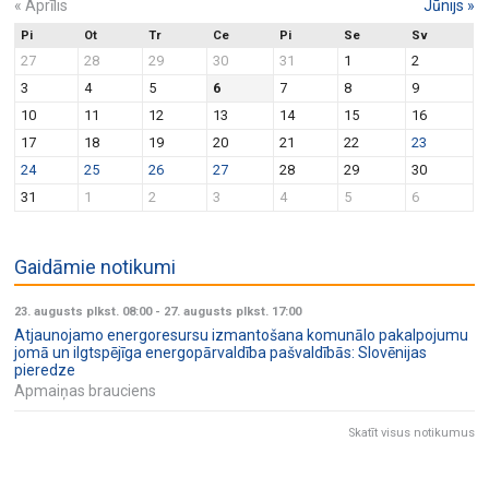
«
Aprīlis
Jūnijs
»
Pi
Ot
Tr
Ce
Pi
Se
Sv
27
28
29
30
31
1
2
3
4
5
6
7
8
9
10
11
12
13
14
15
16
17
18
19
20
21
22
23
24
25
26
27
28
29
30
31
1
2
3
4
5
6
Gaidāmie notikumi
23. augusts plkst. 08:00
-
27. augusts plkst. 17:00
Atjaunojamo energoresursu izmantošana komunālo pakalpojumu
jomā un ilgtspējīga energopārvaldība pašvaldībās: Slovēnijas
pieredze
Apmaiņas brauciens
Skatīt visus notikumus