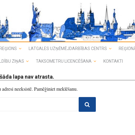
REĢIONS
LATGALES UZŅĒMĒJDARBĪBAS CENTRS
REĢIONĀ
LDĪBU ZIŅAS
TAKSOMETRU LICENCĒŠANA
KONTAKTI
šāda lapa nav atrasta.
du adresi neeksistē. Pamēģiniet meklēšanu.