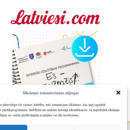
Sīkdatņu izmantošanas atļaujas
u pilnvērtīgu šīs vietnes darbību, mēs izmantojam sīkdatnes, kas ļauj saglabāt
r pārlūkprogrammas darbībām un unikālu lietotāja identifikatoru. Ja nepiekrītat sīkdatņu
dažas no vietnē piedāvātajām iespējām var tikt ierobežotas.