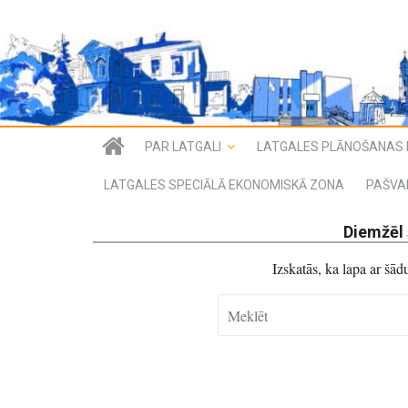
PAR LATGALI
LATGALES PLĀNOŠANAS 
LATGALES SPECIĀLĀ EKONOMISKĀ ZONA
PAŠVA
Diemžēl 
Izskatās, ka lapa ar šā