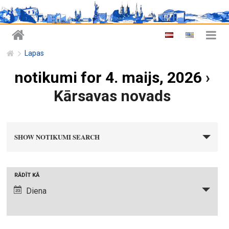
Lapas
notikumi for 4. maijs, 2026
›
Kārsavas novads
n
SHOW NOTIKUMI SEARCH
o
t
i
N
RĀDĪT KĀ
k
o
Diena
u
t
m
i
i
k