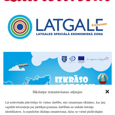
Sīkdatņu izmantošanas atļaujas
Lai nodrošinātu pilnvērtīgu šīs vietnes darbību, mēs izmantojam sīkdatnes, kas ļauj
saglabāt informāciju par pārlūkprogrammas darbībām un unikālu lietotāja
identifikatoru. Ja nepiekrītat sīkdatņu izmantošanai, dažas no vietnē piedāvātajām