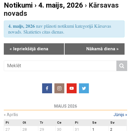
Notikumi › 4. maijs, 2026
› Kārsavas
S
u
novads
e
m
a
s
4. maijs, 2026
nav plānoti notikumi kategorijā Kārsavas
r
V
novads. Skatieties citas dienas.
i
c
e
h
«
Iepriekšējā diena
Nākamā diena
»
w
a
s
n
N
d
a
V
v
i
i
e
g
w
a
MAIJS 2026
s
t
N
«
Aprīlis
Jūnijs
»
i
a
o
Pi
Ot
Tr
Ce
Pi
Se
Sv
27
28
29
30
31
1
2