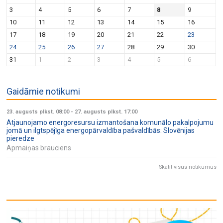
v
n
3
4
5
6
7
8
9
i
10
11
12
13
14
15
16
g
17
18
19
20
21
22
23
a
24
25
26
27
28
29
30
t
31
1
2
3
4
5
6
i
o
Gaidāmie notikumi
n
23. augusts plkst. 08:00
-
27. augusts plkst. 17:00
Atjaunojamo energoresursu izmantošana komunālo pakalpojumu
jomā un ilgtspējīga energopārvaldība pašvaldībās: Slovēnijas
pieredze
Apmaiņas brauciens
Skatīt visus notikumus