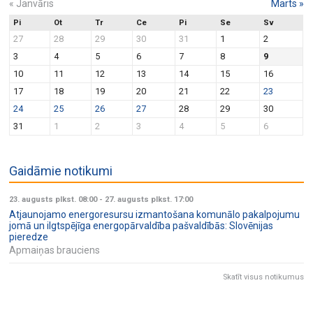
«
Janvāris
Marts
»
Pi
Ot
Tr
Ce
Pi
Se
Sv
27
28
29
30
31
1
2
3
4
5
6
7
8
9
10
11
12
13
14
15
16
17
18
19
20
21
22
23
24
25
26
27
28
29
30
31
1
2
3
4
5
6
Gaidāmie notikumi
23. augusts plkst. 08:00
-
27. augusts plkst. 17:00
Atjaunojamo energoresursu izmantošana komunālo pakalpojumu
jomā un ilgtspējīga energopārvaldība pašvaldībās: Slovēnijas
pieredze
Apmaiņas brauciens
Skatīt visus notikumus