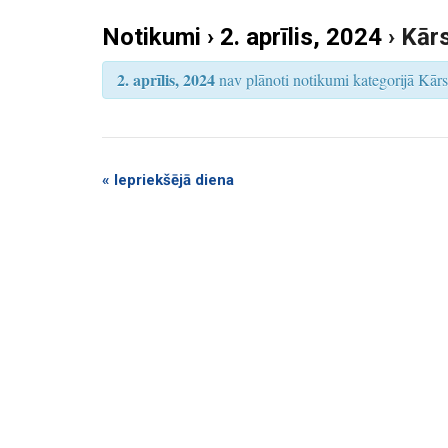
k
S
e
Notikumi › 2. aprīlis, 2024
› Kār
u
a
r
m
c
2. aprīlis, 2024
nav plānoti notikumi kategorijā Kārsa
h
i
S
e
a
«
Iepriekšējā diena
r
c
h
a
n
d
V
i
e
w