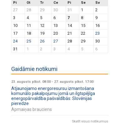
Pi
Ot
Tr
Ce
Pi
Se
Sv
27
28
29
30
31
1
2
3
4
5
6
7
8
9
10
11
12
13
14
15
16
17
18
19
20
21
22
23
24
25
26
27
28
29
30
31
1
2
3
4
5
6
Gaidāmie notikumi
23. augusts plkst. 08:00
-
27. augusts plkst. 17:00
Atjaunojamo energoresursu izmantošana
komunālo pakalpojumu jomā un ilgtspējīga
energopārvaldība pašvaldībās: Slovēnijas
pieredze
Apmaiņas brauciens
Skatīt visus notikumus