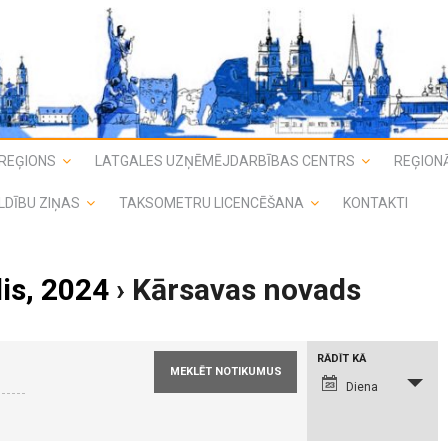
REĢIONS
LATGALES UZŅĒMĒJDARBĪBAS CENTRS
REĢIONĀ
LDĪBU ZIŅAS
TAKSOMETRU LICENCĒŠANA
KONTAKTI
lis, 2024
› Kārsavas novads
N
RĀDĪT KĀ
o
t
Diena
i
k
u
m