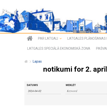
PAR LATGALI
LATGALES PLĀNOŠANAS 
LATGALES SPECIĀLĀ EKONOMISKĀ ZONA
PAŠVA
Lapas
notikumi for 2. aprī
n
n
DATUMS
MEKLĒT
o
o
t
i
t
k
u
i
m
i