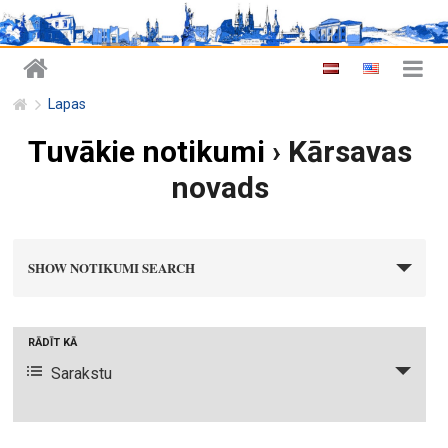
Lapas
Tuvākie notikumi
› Kārsavas
novads
n
SHOW NOTIKUMI SEARCH
o
t
i
N
RĀDĪT KĀ
k
o
Sarakstu
u
t
m
i
i
k