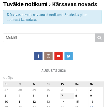
Tuvākie notikumi
› Kārsavas novads
S
u
e
m
Kārsavas novads nav atrasti notikumi. Skatieties pilnu
a
s
notikumi kalendāru.
r
V
i
c
e
h
w
a
s
n
N
d
a
V
v
i
i
AUGUSTS 2026
e
g
«
Jūlijs
w
a
Pi
Ot
Tr
Ce
Pi
Se
Sv
s
t
27
28
29
30
31
1
2
N
i
3
4
5
6
7
8
9
a
o
10
11
12
13
14
15
16