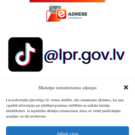
Sīkdatņu izmantošanas atļaujas
Lai nodrošinātu pilnvērtīgu šīs vietnes darbību, mēs izmantojam sīkdatnes, kas ļauj
saglabāt informāciju par pārlūkprogrammas darbībām un unikālu lietotāja
identifikatoru. Ja nepiekrītat sīkdatņu izmantošanai, dažas no vietnē piedāvātajām
iespējām var tikt ierobežotas.
Atļaut visas