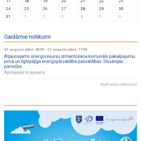
v
n
17
18
19
20
21
22
23
i
24
25
26
27
28
29
30
g
31
1
2
3
4
5
6
a
t
Gaidāmie notikumi
i
23. augusts plkst. 08:00
-
27. augusts plkst. 17:00
o
Atjaunojamo energoresursu izmantošana komunālo pakalpojumu
n
jomā un ilgtspējīga energopārvaldība pašvaldībās: Slovēnijas
pieredze
Apmaiņas brauciens
Skatīt visus notikumus