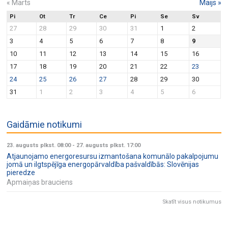
«
Marts
Maijs
»
Pi
Ot
Tr
Ce
Pi
Se
Sv
27
28
29
30
31
1
2
3
4
5
6
7
8
9
10
11
12
13
14
15
16
17
18
19
20
21
22
23
24
25
26
27
28
29
30
31
1
2
3
4
5
6
Gaidāmie notikumi
23. augusts plkst. 08:00
-
27. augusts plkst. 17:00
Atjaunojamo energoresursu izmantošana komunālo pakalpojumu
jomā un ilgtspējīga energopārvaldība pašvaldībās: Slovēnijas
pieredze
Apmaiņas brauciens
Skatīt visus notikumus