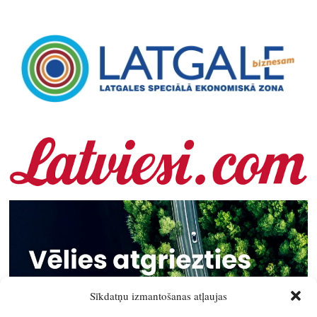
Sīkdatņu izmantošanas atļaujas