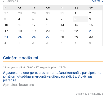
«
Janvāris
Marts
»
Pi
Ot
Tr
Ce
Pi
Se
Sv
27
28
29
30
31
1
2
3
4
5
6
7
8
9
10
11
12
13
14
15
16
17
18
19
20
21
22
23
24
25
26
27
28
29
30
31
1
2
3
4
5
6
Gaidāmie notikumi
23. augusts plkst. 08:00
-
27. augusts plkst. 17:00
Atjaunojamo energoresursu izmantošana komunālo pakalpojumu
jomā un ilgtspējīga energopārvaldība pašvaldībās: Slovēnijas
pieredze
Apmaiņas brauciens
Skatīt visus notikumus