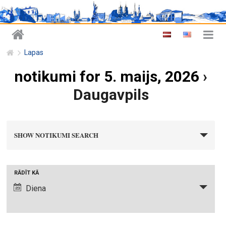
Lapas
notikumi for 5. maijs, 2026
›
Daugavpils
n
SHOW NOTIKUMI SEARCH
o
t
i
N
RĀDĪT KĀ
k
o
Diena
u
t
m
i
i
k