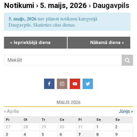
Notikumi › 5. maijs, 2026
› Daugavpils
S
u
e
m
5. maijs, 2026
nav plānoti notikumi kategorijā
a
s
Daugavpils. Skatieties citas dienas.
r
V
i
c
«
Iepriekšējā diena
Nākamā diena
»
e
h
w
a
s
n
N
d
a
V
v
i
i
e
g
MAIJS 2026
w
a
«
Aprīlis
Jūnijs
»
s
t
N
Pi
Ot
Tr
Ce
Pi
Se
Sv
i
27
28
29
30
31
1
2
a
o
3
4
5
6
7
8
9