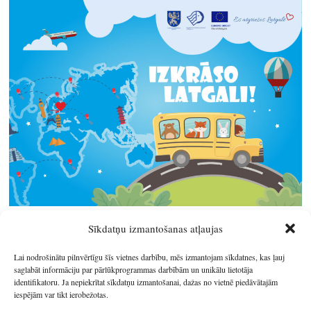
Sīkdatņu izmantošanas atļaujas
Lai nodrošinātu pilnvērtīgu šīs vietnes darbību, mēs izmantojam sīkdatnes, kas ļauj
saglabāt informāciju par pārlūkprogrammas darbībām un unikālu lietotāja
identifikatoru. Ja nepiekrītat sīkdatņu izmantošanai, dažas no vietnē piedāvātajām
iespējām var tikt ierobežotas.