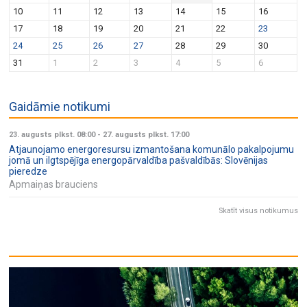
v
n
10
11
12
13
14
15
16
i
17
18
19
20
21
22
23
g
24
25
26
27
28
29
30
a
31
1
2
3
4
5
6
t
i
Gaidāmie notikumi
o
n
23. augusts plkst. 08:00
-
27. augusts plkst. 17:00
Atjaunojamo energoresursu izmantošana komunālo pakalpojumu
jomā un ilgtspējīga energopārvaldība pašvaldībās: Slovēnijas
pieredze
Apmaiņas brauciens
Skatīt visus notikumus