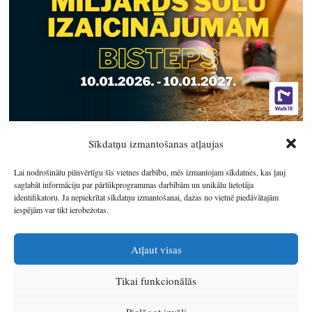
Sīkdatņu izmantošanas atļaujas
Lai nodrošinātu pilnvērtīgu šīs vietnes darbību, mēs izmantojam sīkdatnes, kas ļauj
saglabāt informāciju par pārlūkprogrammas darbībām un unikālu lietotāja
identifikatoru. Ja nepiekrītat sīkdatņu izmantošanai, dažas no vietnē piedāvātajām
iespējām var tikt ierobežotas.
Atļaut visas
Tikai funkcionālās
© 2026
Latgales plānošanas reģions
.
Pielāgot izvēli