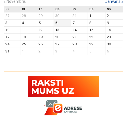
«
Novembris
Janvāris
»
Pi
Ot
Tr
Ce
Pi
Se
Sv
27
28
29
30
31
1
2
3
4
5
6
7
8
9
10
11
12
13
14
15
16
17
18
19
20
21
22
23
24
25
26
27
28
29
30
31
1
2
3
4
5
6