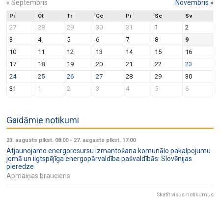
«
Septembris
Novembris
»
Pi
Ot
Tr
Ce
Pi
Se
Sv
27
28
29
30
31
1
2
3
4
5
6
7
8
9
10
11
12
13
14
15
16
17
18
19
20
21
22
23
24
25
26
27
28
29
30
31
1
2
3
4
5
6
Gaidāmie notikumi
23. augusts plkst. 08:00
-
27. augusts plkst. 17:00
Atjaunojamo energoresursu izmantošana komunālo pakalpojumu
jomā un ilgtspējīga energopārvaldība pašvaldībās: Slovēnijas
pieredze
Apmaiņas brauciens
Skatīt visus notikumus