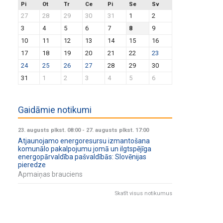
Pi
Ot
Tr
Ce
Pi
Se
Sv
27
28
29
30
31
1
2
3
4
5
6
7
8
9
10
11
12
13
14
15
16
17
18
19
20
21
22
23
24
25
26
27
28
29
30
31
1
2
3
4
5
6
Gaidāmie notikumi
23. augusts plkst. 08:00
-
27. augusts plkst. 17:00
Atjaunojamo energoresursu izmantošana
komunālo pakalpojumu jomā un ilgtspējīga
energopārvaldība pašvaldībās: Slovēnijas
pieredze
Apmaiņas brauciens
Skatīt visus notikumus