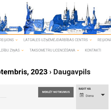
REĢIONS
LATGALES UZŅĒMĒJDARBĪBAS CENTRS
REĢIONĀ
LDĪBU ZIŅAS
TAKSOMETRU LICENCĒŠANA
KONTAKTI
ptembris, 2023
› Daugavpils
N
RĀDĪT KĀ
o
t
Diena
i
k
u
m