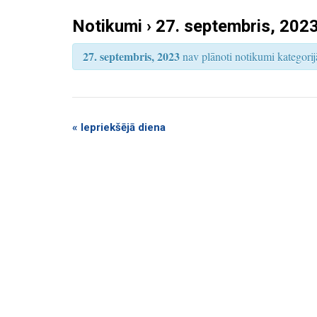
k
S
e
Notikumi › 27. septembris, 202
u
a
r
m
c
27. septembris, 2023
nav plānoti notikumi kategorijā
h
i
S
e
a
«
Iepriekšējā diena
r
c
h
a
n
d
V
i
e
w