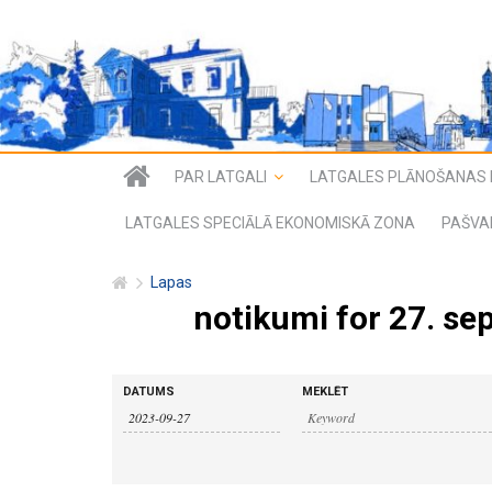
PAR LATGALI
LATGALES PLĀNOŠANAS 
LATGALES SPECIĀLĀ EKONOMISKĀ ZONA
PAŠVA
Lapas
notikumi for 27. se
n
n
DATUMS
MEKLĒT
o
o
t
i
t
k
u
i
m
i