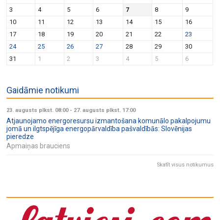
v
n
3
4
5
6
7
8
9
i
10
11
12
13
14
15
16
g
17
18
19
20
21
22
23
a
24
25
26
27
28
29
30
t
31
1
2
3
4
5
6
i
o
Gaidāmie notikumi
n
23. augusts plkst. 08:00
-
27. augusts plkst. 17:00
Atjaunojamo energoresursu izmantošana komunālo pakalpojumu
jomā un ilgtspējīga energopārvaldība pašvaldībās: Slovēnijas
pieredze
Apmaiņas brauciens
Skatīt visus notikumus