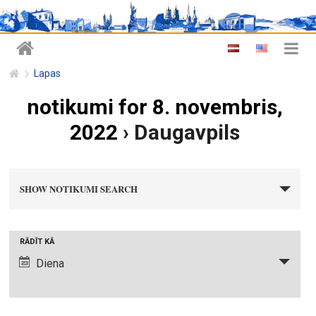
Lapas
notikumi for 8. novembris,
2022
› Daugavpils
n
SHOW NOTIKUMI SEARCH
o
t
i
N
RĀDĪT KĀ
k
o
Diena
u
t
m
i
i
k