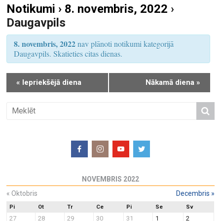
Notikumi › 8. novembris, 2022
›
S
u
Daugavpils
e
m
a
s
8. novembris, 2022
nav plānoti notikumi kategorijā
r
V
Daugavpils. Skatieties citas dienas.
i
c
e
h
«
Iepriekšējā diena
Nākamā diena
»
w
a
s
n
N
d
a
V
v
i
i
e
g
w
a
NOVEMBRIS 2022
s
t
N
«
Oktobris
Decembris
»
i
a
o
Pi
Ot
Tr
Ce
Pi
Se
Sv
27
28
29
30
31
1
2