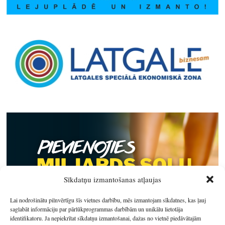
Sīkdatņu izmantošanas atļaujas
Lai nodrošinātu pilnvērtīgu šīs vietnes darbību, mēs izmantojam sīkdatnes, kas ļauj
saglabāt informāciju par pārlūkprogrammas darbībām un unikālu lietotāja
identifikatoru. Ja nepiekrītat sīkdatņu izmantošanai, dažas no vietnē piedāvātajām