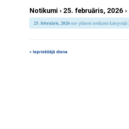
k
S
e
Notikumi › 25. februāris, 2026
›
u
a
r
m
c
25. februāris, 2026
nav plānoti notikumi kategorijā 
h
i
S
e
a
«
Iepriekšējā diena
r
c
h
a
n
d
V
i
e
w