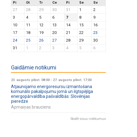
Pi
Ot
Tr
Ce
Pi
Se
Sv
27
28
29
30
31
1
2
3
4
5
6
7
8
9
10
11
12
13
14
15
16
17
18
19
20
21
22
23
24
25
26
27
28
29
30
31
1
2
3
4
5
6
Gaidāmie notikumi
23. augusts plkst. 08:00
-
27. augusts plkst. 17:00
Atjaunojamo energoresursu izmantošana
komunālo pakalpojumu jomā un ilgtspējīga
energopārvaldība pašvaldībās: Slovēnijas
pieredze
Apmaiņas brauciens
Skatīt visus notikumus