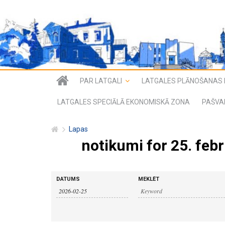
PAR LATGALI
LATGALES PLĀNOŠANAS 
LATGALES SPECIĀLĀ EKONOMISKĀ ZONA
PAŠVA
Lapas
notikumi for 25. febr
n
n
DATUMS
MEKLĒT
o
o
t
i
t
k
u
i
m
i