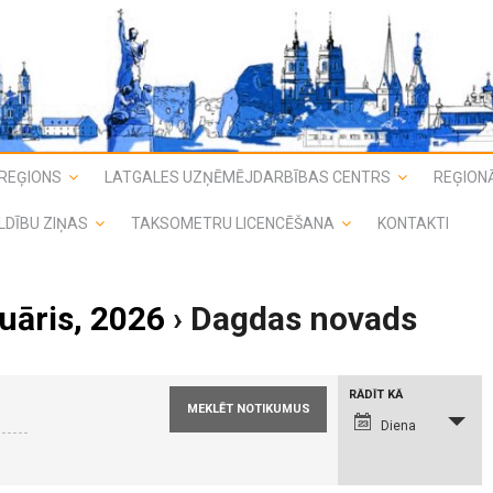
REĢIONS
LATGALES UZŅĒMĒJDARBĪBAS CENTRS
REĢIONĀ
LDĪBU ZIŅAS
TAKSOMETRU LICENCĒŠANA
KONTAKTI
uāris, 2026
› Dagdas novads
N
RĀDĪT KĀ
o
t
Diena
i
k
u
m