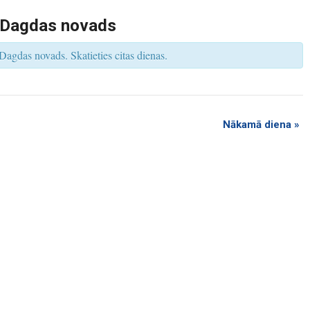
s
V
 Dagdas novads
i
e
w
Dagdas novads. Skatieties citas dienas.
s
N
a
v
i
g
a
t
Nākamā diena
»
i
o
n