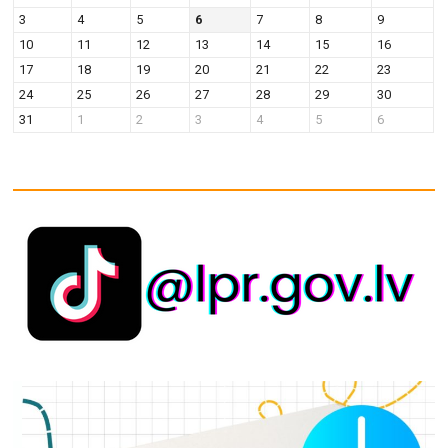
v
n
3
4
5
6
7
8
9
i
10
11
12
13
14
15
16
g
17
18
19
20
21
22
23
a
24
25
26
27
28
29
30
t
31
1
2
3
4
5
6
i
o
n