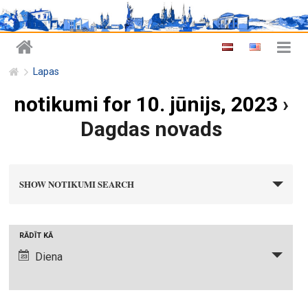
Lapas
notikumi for 10. jūnijs, 2023
›
Dagdas novads
n
SHOW NOTIKUMI SEARCH
o
t
i
N
RĀDĪT KĀ
k
o
Diena
u
t
m
i
i
k