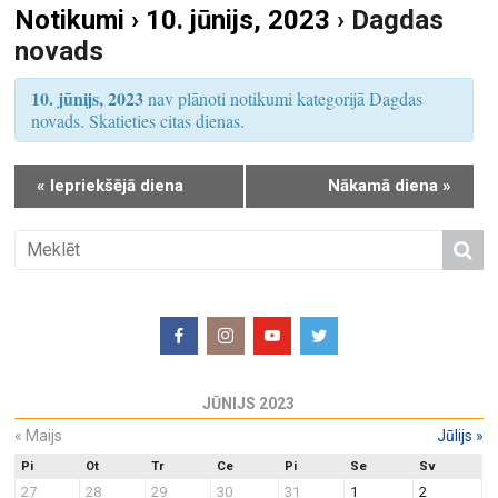
Notikumi › 10. jūnijs, 2023
› Dagdas
S
u
novads
e
m
a
s
10. jūnijs, 2023
nav plānoti notikumi kategorijā Dagdas
r
V
novads. Skatieties citas dienas.
i
c
e
h
«
Iepriekšējā diena
Nākamā diena
»
w
a
s
n
N
d
a
V
v
i
i
e
g
w
a
JŪNIJS 2023
s
t
N
«
Maijs
Jūlijs
»
i
a
o
Pi
Ot
Tr
Ce
Pi
Se
Sv
27
28
29
30
31
1
2