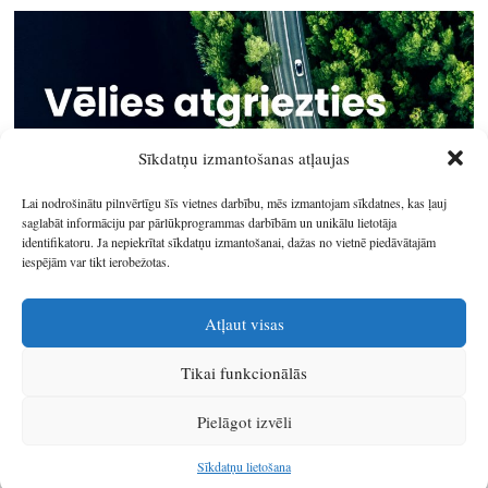
Sīkdatņu izmantošanas atļaujas
Lai nodrošinātu pilnvērtīgu šīs vietnes darbību, mēs izmantojam sīkdatnes, kas ļauj
saglabāt informāciju par pārlūkprogrammas darbībām un unikālu lietotāja
identifikatoru. Ja nepiekrītat sīkdatņu izmantošanai, dažas no vietnē piedāvātajām
iespējām var tikt ierobežotas.
Atļaut visas
Tikai funkcionālās
© 2026
Latgales plānošanas reģions
.
Pielāgot izvēli
Izstrādātājs
SIA Info
.
Sīkdatņu lietošana