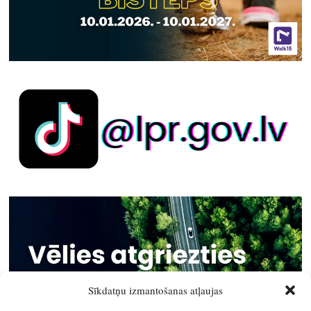
Sīkdatņu izmantošanas atļaujas