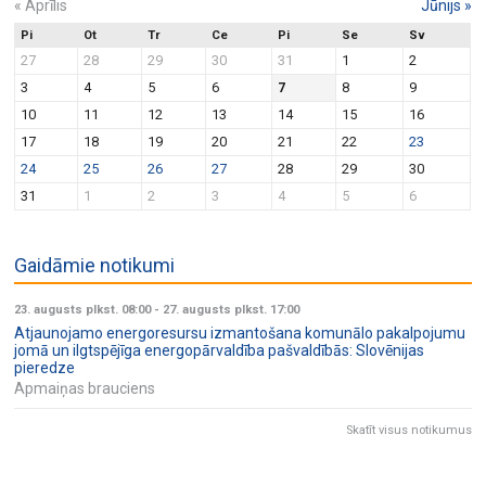
«
Aprīlis
Jūnijs
»
Pi
Ot
Tr
Ce
Pi
Se
Sv
27
28
29
30
31
1
2
3
4
5
6
7
8
9
10
11
12
13
14
15
16
17
18
19
20
21
22
23
24
25
26
27
28
29
30
31
1
2
3
4
5
6
Gaidāmie notikumi
23. augusts plkst. 08:00
-
27. augusts plkst. 17:00
Atjaunojamo energoresursu izmantošana komunālo pakalpojumu
jomā un ilgtspējīga energopārvaldība pašvaldībās: Slovēnijas
pieredze
Apmaiņas brauciens
Skatīt visus notikumus