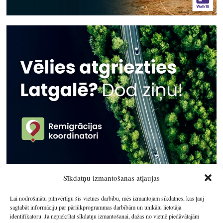
Sīkdatņu izmantošanas atļaujas
Lai nodrošinātu pilnvērtīgu šīs vietnes darbību, mēs izmantojam sīkdatnes, kas ļauj
saglabāt informāciju par pārlūkprogrammas darbībām un unikālu lietotāja
identifikatoru. Ja nepiekrītat sīkdatņu izmantošanai, dažas no vietnē piedāvātajām