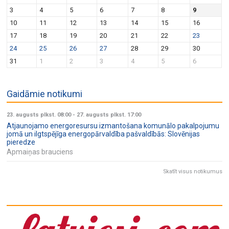
v
n
3
4
5
6
7
8
9
i
10
11
12
13
14
15
16
g
17
18
19
20
21
22
23
a
24
25
26
27
28
29
30
t
31
1
2
3
4
5
6
i
o
Gaidāmie notikumi
n
23. augusts plkst. 08:00
-
27. augusts plkst. 17:00
Atjaunojamo energoresursu izmantošana komunālo pakalpojumu
jomā un ilgtspējīga energopārvaldība pašvaldībās: Slovēnijas
pieredze
Apmaiņas brauciens
Skatīt visus notikumus