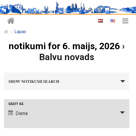
Lapas
notikumi for 6. maijs, 2026
›
Balvu novads
n
SHOW NOTIKUMI SEARCH
o
t
i
N
RĀDĪT KĀ
k
o
Diena
u
t
m
i
i
k