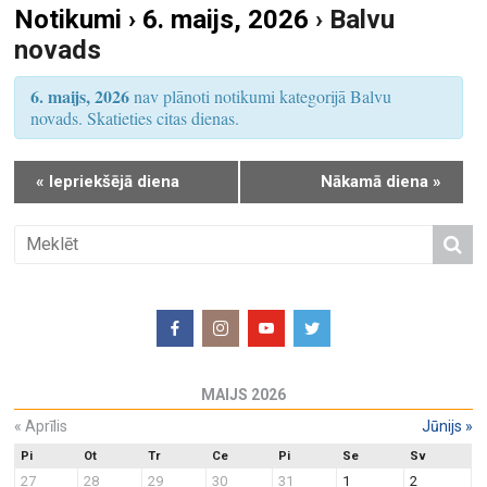
Notikumi › 6. maijs, 2026
› Balvu
S
u
novads
e
m
a
s
6. maijs, 2026
nav plānoti notikumi kategorijā Balvu
r
V
novads. Skatieties citas dienas.
i
c
e
h
«
Iepriekšējā diena
Nākamā diena
»
w
a
s
n
N
d
a
V
v
i
i
e
g
w
a
MAIJS 2026
s
t
N
«
Aprīlis
Jūnijs
»
i
a
o
Pi
Ot
Tr
Ce
Pi
Se
Sv
27
28
29
30
31
1
2