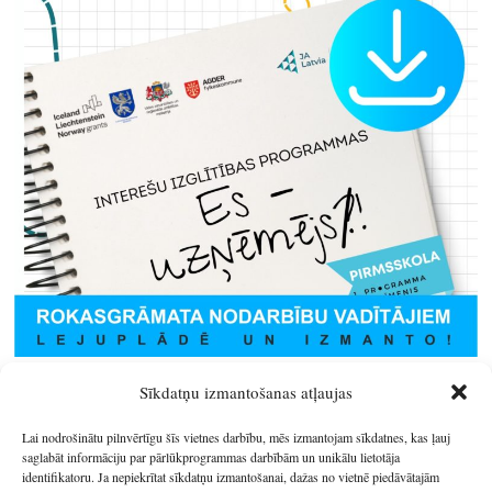
Sīkdatņu izmantošanas atļaujas
Lai nodrošinātu pilnvērtīgu šīs vietnes darbību, mēs izmantojam sīkdatnes, kas ļauj
saglabāt informāciju par pārlūkprogrammas darbībām un unikālu lietotāja
identifikatoru. Ja nepiekrītat sīkdatņu izmantošanai, dažas no vietnē piedāvātajām