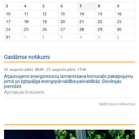
v
n
3
4
5
6
7
8
9
i
10
11
12
13
14
15
16
g
17
18
19
20
21
22
23
a
24
25
26
27
28
29
30
t
31
1
2
3
4
5
6
i
o
Gaidāmie notikumi
n
23. augusts plkst. 08:00
-
27. augusts plkst. 17:00
Atjaunojamo energoresursu izmantošana komunālo pakalpojumu
jomā un ilgtspējīga energopārvaldība pašvaldībās: Slovēnijas
pieredze
Apmaiņas brauciens
Skatīt visus notikumus