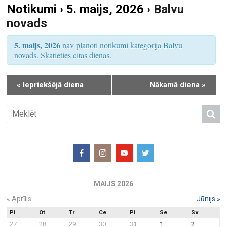
Notikumi › 5. maijs, 2026
› Balvu
S
u
novads
e
m
a
s
5. maijs, 2026
nav plānoti notikumi kategorijā Balvu
r
V
novads. Skatieties citas dienas.
i
c
e
h
«
Iepriekšējā diena
Nākamā diena
»
w
a
s
n
N
d
a
V
v
i
i
e
g
w
a
MAIJS 2026
s
t
N
«
Aprīlis
Jūnijs
»
i
a
o
Pi
Ot
Tr
Ce
Pi
Se
Sv
27
28
29
30
31
1
2