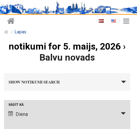
Lapas
notikumi for 5. maijs, 2026
›
Balvu novads
n
SHOW NOTIKUMI SEARCH
o
t
i
N
RĀDĪT KĀ
k
o
Diena
u
t
m
i
i
k