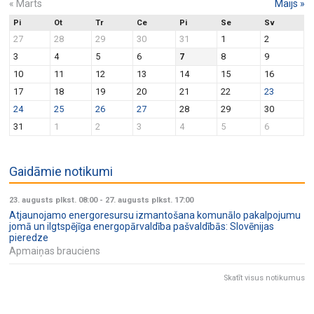
«
Marts
Maijs
»
Pi
Ot
Tr
Ce
Pi
Se
Sv
27
28
29
30
31
1
2
3
4
5
6
7
8
9
10
11
12
13
14
15
16
17
18
19
20
21
22
23
24
25
26
27
28
29
30
31
1
2
3
4
5
6
Gaidāmie notikumi
23. augusts plkst. 08:00
-
27. augusts plkst. 17:00
Atjaunojamo energoresursu izmantošana komunālo pakalpojumu
jomā un ilgtspējīga energopārvaldība pašvaldībās: Slovēnijas
pieredze
Apmaiņas brauciens
Skatīt visus notikumus