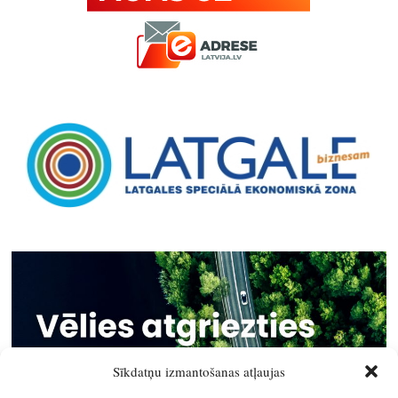
Sīkdatņu izmantošanas atļaujas