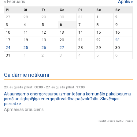
«
Februāris
Aprīlis
»
Pi
Ot
Tr
Ce
Pi
Se
Sv
27
28
29
30
31
1
2
3
4
5
6
7
8
9
10
11
12
13
14
15
16
17
18
19
20
21
22
23
24
25
26
27
28
29
30
31
1
2
3
4
5
6
Gaidāmie notikumi
23. augusts plkst. 08:00
-
27. augusts plkst. 17:00
Atjaunojamo energoresursu izmantošana komunālo pakalpojumu
jomā un ilgtspējīga energopārvaldība pašvaldībās: Slovēnijas
pieredze
Apmaiņas brauciens
Skatīt visus notikumus