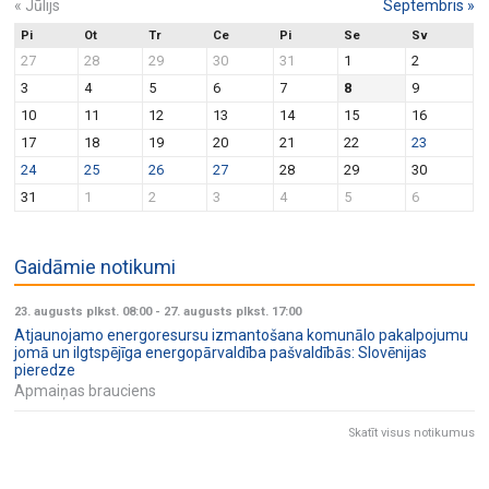
«
Jūlijs
Septembris
»
Pi
Ot
Tr
Ce
Pi
Se
Sv
27
28
29
30
31
1
2
3
4
5
6
7
8
9
10
11
12
13
14
15
16
17
18
19
20
21
22
23
24
25
26
27
28
29
30
31
1
2
3
4
5
6
Gaidāmie notikumi
23. augusts plkst. 08:00
-
27. augusts plkst. 17:00
Atjaunojamo energoresursu izmantošana komunālo pakalpojumu
jomā un ilgtspējīga energopārvaldība pašvaldībās: Slovēnijas
pieredze
Apmaiņas brauciens
Skatīt visus notikumus