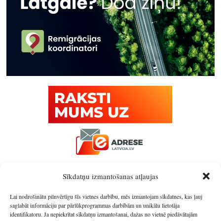
Sīkdatņu izmantošanas atļaujas
Lai nodrošinātu pilnvērtīgu šīs vietnes darbību, mēs izmantojam sīkdatnes, kas ļauj
saglabāt informāciju par pārlūkprogrammas darbībām un unikālu lietotāja
identifikatoru. Ja nepiekrītat sīkdatņu izmantošanai, dažas no vietnē piedāvātajām