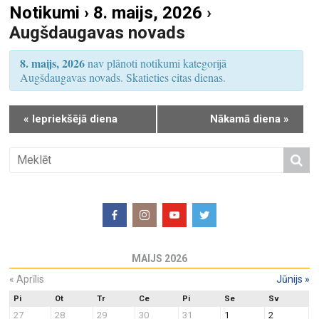
Notikumi › 8. maijs, 2026
›
S
u
Augšdaugavas novads
e
m
a
s
8. maijs, 2026
nav plānoti notikumi kategorijā
r
V
Augšdaugavas novads. Skatieties citas dienas.
i
c
e
h
«
Iepriekšējā diena
Nākamā diena
»
w
a
s
n
N
d
a
V
v
i
i
e
g
w
a
MAIJS 2026
s
t
N
«
Aprīlis
Jūnijs
»
i
a
o
Pi
Ot
Tr
Ce
Pi
Se
Sv
27
28
29
30
31
1
2