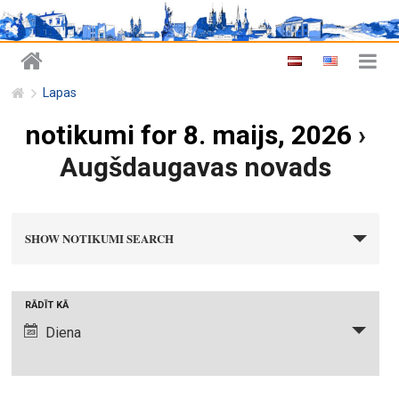
Lapas
notikumi for 8. maijs, 2026
›
Augšdaugavas novads
n
SHOW NOTIKUMI SEARCH
o
t
i
N
RĀDĪT KĀ
k
o
Diena
u
t
m
i
i
k