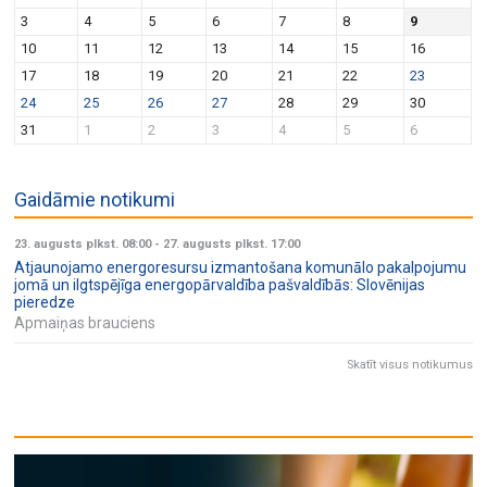
v
n
3
4
5
6
7
8
9
i
10
11
12
13
14
15
16
g
17
18
19
20
21
22
23
a
24
25
26
27
28
29
30
t
31
1
2
3
4
5
6
i
o
Gaidāmie notikumi
n
23. augusts plkst. 08:00
-
27. augusts plkst. 17:00
Atjaunojamo energoresursu izmantošana komunālo pakalpojumu
jomā un ilgtspējīga energopārvaldība pašvaldībās: Slovēnijas
pieredze
Apmaiņas brauciens
Skatīt visus notikumus