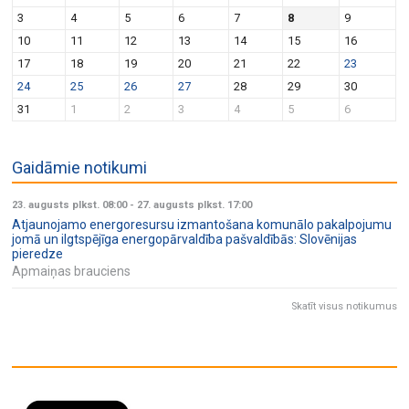
v
n
3
4
5
6
7
8
9
i
10
11
12
13
14
15
16
g
17
18
19
20
21
22
23
a
24
25
26
27
28
29
30
t
31
1
2
3
4
5
6
i
o
Gaidāmie notikumi
n
23. augusts plkst. 08:00
-
27. augusts plkst. 17:00
Atjaunojamo energoresursu izmantošana komunālo pakalpojumu
jomā un ilgtspējīga energopārvaldība pašvaldībās: Slovēnijas
pieredze
Apmaiņas brauciens
Skatīt visus notikumus