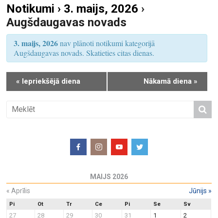
Notikumi › 3. maijs, 2026
›
S
u
Augšdaugavas novads
e
m
a
s
3. maijs, 2026
nav plānoti notikumi kategorijā
r
V
Augšdaugavas novads. Skatieties citas dienas.
i
c
e
h
«
Iepriekšējā diena
Nākamā diena
»
w
a
s
n
N
d
a
V
v
i
i
e
g
w
a
MAIJS 2026
s
t
N
«
Aprīlis
Jūnijs
»
i
a
o
Pi
Ot
Tr
Ce
Pi
Se
Sv
27
28
29
30
31
1
2