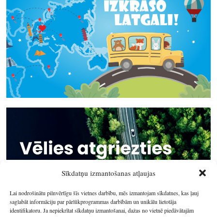
Sīkdatņu izmantošanas atļaujas
Lai nodrošinātu pilnvērtīgu šīs vietnes darbību, mēs izmantojam sīkdatnes, kas ļauj
saglabāt informāciju par pārlūkprogrammas darbībām un unikālu lietotāja
identifikatoru. Ja nepiekrītat sīkdatņu izmantošanai, dažas no vietnē piedāvātajām