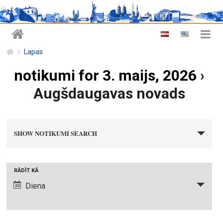
Lapas
notikumi for 3. maijs, 2026
›
Augšdaugavas novads
n
SHOW NOTIKUMI SEARCH
o
t
i
N
RĀDĪT KĀ
k
o
Diena
u
t
m
i
i
k