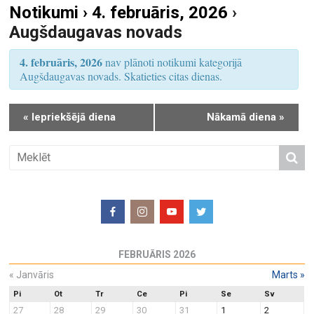
Notikumi › 4. februāris, 2026
›
S
u
Augšdaugavas novads
e
m
a
s
4. februāris, 2026
nav plānoti notikumi kategorijā
r
V
Augšdaugavas novads. Skatieties citas dienas.
i
c
e
h
«
Iepriekšējā diena
Nākamā diena
»
w
a
s
n
N
d
a
V
v
i
i
e
g
w
a
FEBRUĀRIS 2026
s
t
N
«
Janvāris
Marts
»
i
a
o
Pi
Ot
Tr
Ce
Pi
Se
Sv
27
28
29
30
31
1
2