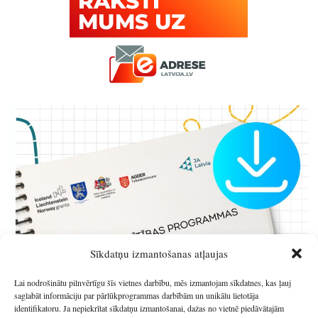
Sīkdatņu izmantošanas atļaujas
Lai nodrošinātu pilnvērtīgu šīs vietnes darbību, mēs izmantojam sīkdatnes, kas ļauj
saglabāt informāciju par pārlūkprogrammas darbībām un unikālu lietotāja
identifikatoru. Ja nepiekrītat sīkdatņu izmantošanai, dažas no vietnē piedāvātajām