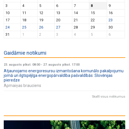
v
n
3
4
5
6
7
8
9
i
10
11
12
13
14
15
16
g
17
18
19
20
21
22
23
a
24
25
26
27
28
29
30
t
31
1
2
3
4
5
6
i
o
Gaidāmie notikumi
n
23. augusts plkst. 08:00
-
27. augusts plkst. 17:00
Atjaunojamo energoresursu izmantošana komunālo pakalpojumu
jomā un ilgtspējīga energopārvaldība pašvaldībās: Slovēnijas
pieredze
Apmaiņas brauciens
Skatīt visus notikumus