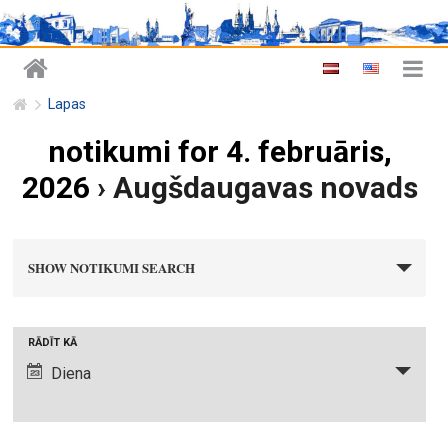
Lapas
notikumi for 4. februāris,
2026
› Augšdaugavas novads
n
SHOW NOTIKUMI SEARCH
o
t
i
N
RĀDĪT KĀ
k
o
Diena
u
t
m
i
i
k