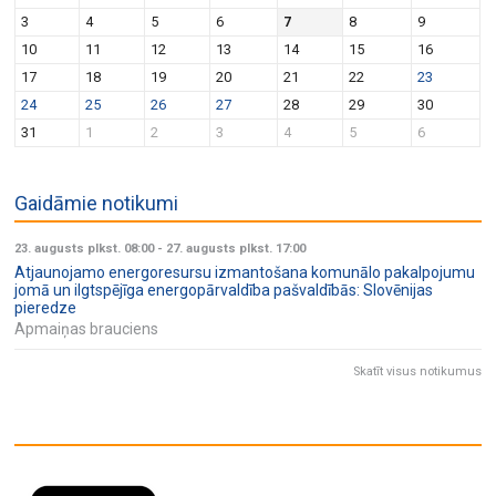
v
n
3
4
5
6
7
8
9
i
10
11
12
13
14
15
16
g
17
18
19
20
21
22
23
a
24
25
26
27
28
29
30
t
31
1
2
3
4
5
6
i
o
Gaidāmie notikumi
n
23. augusts plkst. 08:00
-
27. augusts plkst. 17:00
Atjaunojamo energoresursu izmantošana komunālo pakalpojumu
jomā un ilgtspējīga energopārvaldība pašvaldībās: Slovēnijas
pieredze
Apmaiņas brauciens
Skatīt visus notikumus