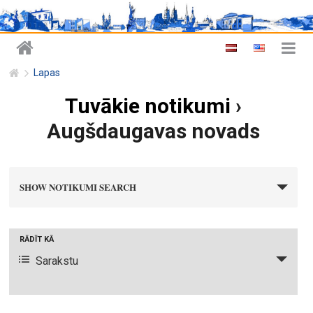
Lapas
Tuvākie notikumi
›
Augšdaugavas novads
n
SHOW NOTIKUMI SEARCH
o
t
i
N
RĀDĪT KĀ
k
o
Sarakstu
u
t
m
i
i
k