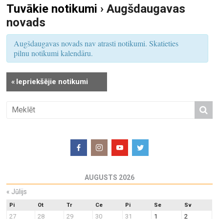
Tuvākie notikumi
› Augšdaugavas
S
u
novads
e
m
a
s
Augšdaugavas novads nav atrasti notikumi. Skatieties
r
V
pilnu notikumi kalendāru.
i
c
e
h
«
Iepriekšējie notikumi
w
a
s
n
N
d
a
V
v
i
i
e
g
w
a
AUGUSTS 2026
s
t
N
«
Jūlijs
i
a
o
Pi
Ot
Tr
Ce
Pi
Se
Sv
27
28
29
30
31
1
2