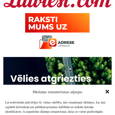
Sīkdatņu izmantošanas atļaujas
Lai nodrošinātu pilnvērtīgu šīs vietnes darbību, mēs izmantojam sīkdatnes, kas ļauj
saglabāt informāciju par pārlūkprogrammas darbībām un unikālu lietotāja
identifikatoru. Ja nepiekrītat sīkdatņu izmantošanai, dažas no vietnē piedāvātajām