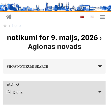
Lapas
notikumi for 9. maijs, 2026
›
Aglonas novads
n
SHOW NOTIKUMI SEARCH
o
t
i
N
RĀDĪT KĀ
k
o
Diena
u
t
m
i
i
k