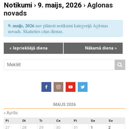
Notikumi › 9. maijs, 2026
› Aglonas
S
u
novads
e
m
a
s
9. maijs, 2026
nav plānoti notikumi kategorijā Aglonas
r
V
novads. Skatieties citas dienas.
i
c
e
h
«
Iepriekšējā diena
Nākamā diena
»
w
a
s
n
N
d
a
V
v
i
i
e
g
w
a
MAIJS 2026
s
t
N
«
Aprīlis
i
a
o
Pi
Ot
Tr
Ce
Pi
Se
Sv
27
28
29
30
31
1
2