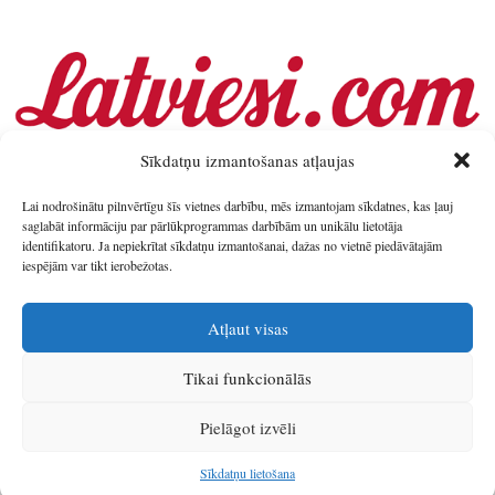
Sīkdatņu izmantošanas atļaujas
Lai nodrošinātu pilnvērtīgu šīs vietnes darbību, mēs izmantojam sīkdatnes, kas ļauj
saglabāt informāciju par pārlūkprogrammas darbībām un unikālu lietotāja
identifikatoru. Ja nepiekrītat sīkdatņu izmantošanai, dažas no vietnē piedāvātajām
iespējām var tikt ierobežotas.
Atļaut visas
Tikai funkcionālās
© 2026
Latgales plānošanas reģions
.
Pielāgot izvēli
Izstrādātājs
SIA Info
.
Sīkdatņu lietošana