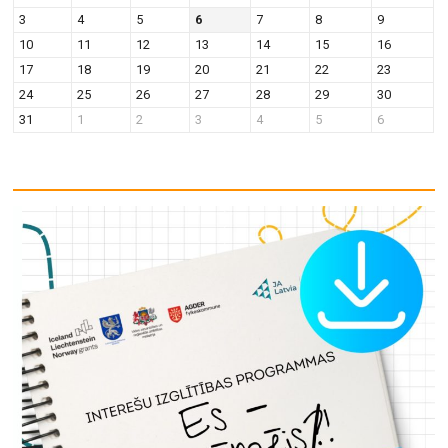
v
n
3
4
5
6
7
8
9
i
10
11
12
13
14
15
16
g
17
18
19
20
21
22
23
a
24
25
26
27
28
29
30
t
31
1
2
3
4
5
6
i
o
n