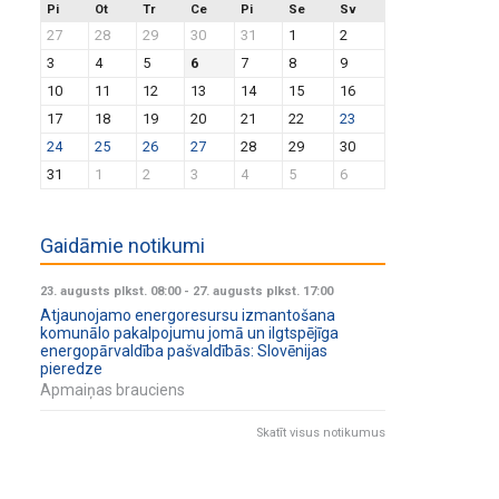
Pi
Ot
Tr
Ce
Pi
Se
Sv
27
28
29
30
31
1
2
3
4
5
6
7
8
9
10
11
12
13
14
15
16
17
18
19
20
21
22
23
24
25
26
27
28
29
30
31
1
2
3
4
5
6
Gaidāmie notikumi
23. augusts plkst. 08:00
-
27. augusts plkst. 17:00
Atjaunojamo energoresursu izmantošana
komunālo pakalpojumu jomā un ilgtspējīga
energopārvaldība pašvaldībās: Slovēnijas
pieredze
Apmaiņas brauciens
Skatīt visus notikumus