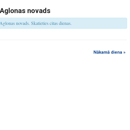
s
V
 Aglonas novads
i
e
w
Aglonas novads. Skatieties citas dienas.
s
N
a
v
i
g
a
t
Nākamā diena
»
i
o
n