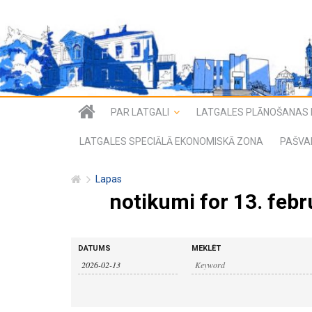
PAR LATGALI
LATGALES PLĀNOŠANAS 
LATGALES SPECIĀLĀ EKONOMISKĀ ZONA
PAŠVA
Lapas
notikumi for 13. febr
n
n
DATUMS
MEKLĒT
o
o
t
i
t
k
u
i
m
i