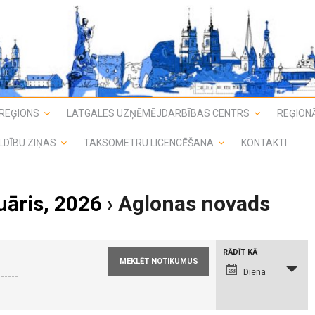
REĢIONS
LATGALES UZŅĒMĒJDARBĪBAS CENTRS
REĢIONĀ
LDĪBU ZIŅAS
TAKSOMETRU LICENCĒŠANA
KONTAKTI
uāris, 2026
› Aglonas novads
N
RĀDĪT KĀ
o
t
Diena
i
k
u
m