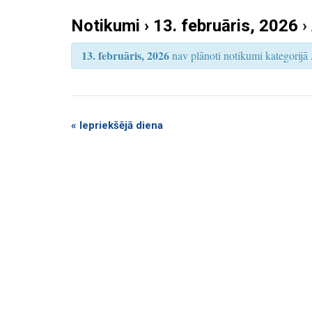
k
S
e
Notikumi › 13. februāris, 2026
›
u
a
r
m
c
13. februāris, 2026
nav plānoti notikumi kategorijā 
h
i
S
e
a
«
Iepriekšējā diena
r
c
h
a
n
d
V
i
e
w