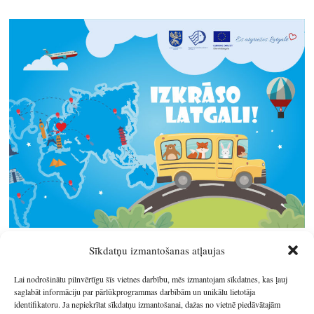
Sīkdatņu izmantošanas atļaujas
Lai nodrošinātu pilnvērtīgu šīs vietnes darbību, mēs izmantojam sīkdatnes, kas ļauj
saglabāt informāciju par pārlūkprogrammas darbībām un unikālu lietotāja
identifikatoru. Ja nepiekrītat sīkdatņu izmantošanai, dažas no vietnē piedāvātajām