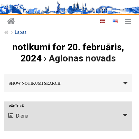
Lapas
notikumi for 20. februāris,
2024
› Aglonas novads
n
SHOW NOTIKUMI SEARCH
o
t
i
N
RĀDĪT KĀ
k
o
Diena
u
t
m
i
i
k