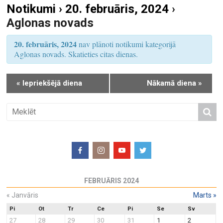
Notikumi › 20. februāris, 2024
›
S
u
Aglonas novads
e
m
a
s
20. februāris, 2024
nav plānoti notikumi kategorijā
r
V
Aglonas novads. Skatieties citas dienas.
i
c
e
h
«
Iepriekšējā diena
Nākamā diena
»
w
a
s
n
N
d
a
V
v
i
i
e
g
w
a
FEBRUĀRIS 2024
s
t
N
«
Janvāris
Marts
»
i
a
o
Pi
Ot
Tr
Ce
Pi
Se
Sv
27
28
29
30
31
1
2