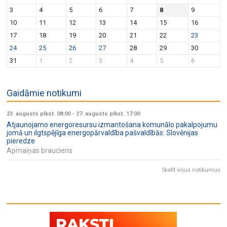
v
n
3
4
5
6
7
8
9
i
10
11
12
13
14
15
16
g
17
18
19
20
21
22
23
a
24
25
26
27
28
29
30
t
31
1
2
3
4
5
6
i
o
Gaidāmie notikumi
n
23. augusts plkst. 08:00
-
27. augusts plkst. 17:00
Atjaunojamo energoresursu izmantošana komunālo pakalpojumu
jomā un ilgtspējīga energopārvaldība pašvaldībās: Slovēnijas
pieredze
Apmaiņas brauciens
Skatīt visus notikumus