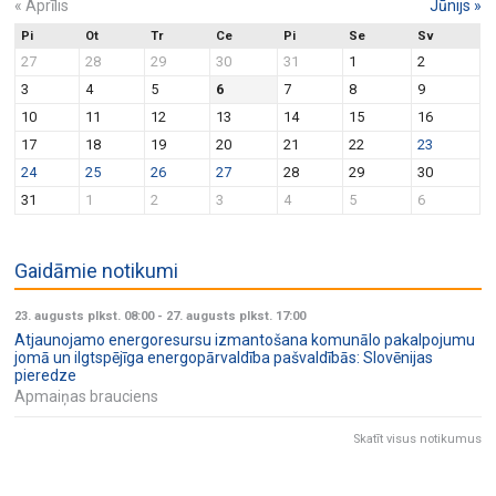
«
Aprīlis
Jūnijs
»
Pi
Ot
Tr
Ce
Pi
Se
Sv
27
28
29
30
31
1
2
3
4
5
6
7
8
9
10
11
12
13
14
15
16
17
18
19
20
21
22
23
24
25
26
27
28
29
30
31
1
2
3
4
5
6
Gaidāmie notikumi
23. augusts plkst. 08:00
-
27. augusts plkst. 17:00
Atjaunojamo energoresursu izmantošana komunālo pakalpojumu
jomā un ilgtspējīga energopārvaldība pašvaldībās: Slovēnijas
pieredze
Apmaiņas brauciens
Skatīt visus notikumus