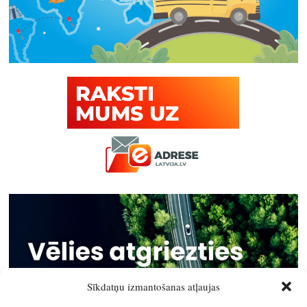
Sīkdatņu izmantošanas atļaujas