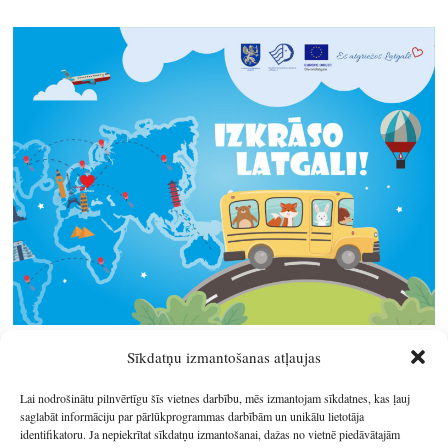
Sīkdatņu izmantošanas atļaujas
Lai nodrošinātu pilnvērtīgu šīs vietnes darbību, mēs izmantojam sīkdatnes, kas ļauj
saglabāt informāciju par pārlūkprogrammas darbībām un unikālu lietotāja
identifikatoru. Ja nepiekrītat sīkdatņu izmantošanai, dažas no vietnē piedāvātajām