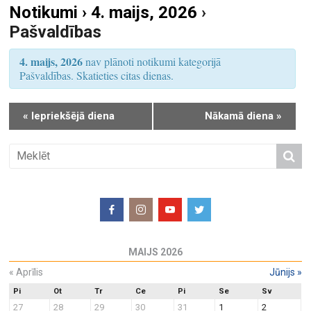
Notikumi › 4. maijs, 2026
›
S
u
Pašvaldības
e
m
a
s
4. maijs, 2026
nav plānoti notikumi kategorijā
r
V
Pašvaldības. Skatieties citas dienas.
i
c
e
h
«
Iepriekšējā diena
Nākamā diena
»
w
a
s
n
N
d
a
V
v
i
i
e
g
w
a
MAIJS 2026
s
t
N
«
Aprīlis
Jūnijs
»
i
a
o
Pi
Ot
Tr
Ce
Pi
Se
Sv
27
28
29
30
31
1
2