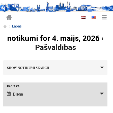
Lapas
notikumi for 4. maijs, 2026
›
Pašvaldības
n
SHOW NOTIKUMI SEARCH
o
t
i
N
RĀDĪT KĀ
k
o
Diena
u
t
m
i
i
k