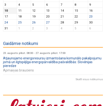
v
n
3
4
5
6
7
8
9
i
10
11
12
13
14
15
16
g
17
18
19
20
21
22
23
a
24
25
26
27
28
29
30
t
31
1
2
3
4
5
6
i
o
Gaidāmie notikumi
n
23. augusts plkst. 08:00
-
27. augusts plkst. 17:00
Atjaunojamo energoresursu izmantošana komunālo pakalpojumu
jomā un ilgtspējīga energopārvaldība pašvaldībās: Slovēnijas
pieredze
Apmaiņas brauciens
Skatīt visus notikumus