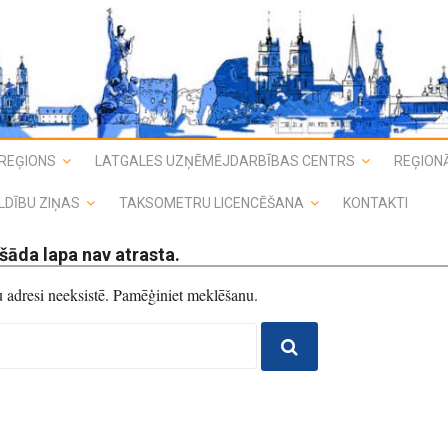
REĢIONS
LATGALES UZŅĒMĒJDARBĪBAS CENTRS
REĢIONĀ
LDĪBU ZIŅAS
TAKSOMETRU LICENCĒŠANA
KONTAKTI
šāda lapa nav atrasta.
du adresi neeksistē. Pamēģiniet meklēšanu.