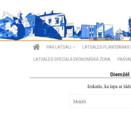
PAR LATGALI
LATGALES PLĀNOŠANAS 
LATGALES SPECIĀLĀ EKONOMISKĀ ZONA
PAŠVA
Diemžēl 
Izskatās, ka lapa ar šā