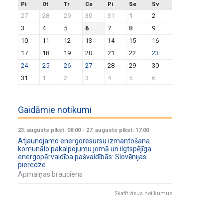
Pi
Ot
Tr
Ce
Pi
Se
Sv
27
28
29
30
31
1
2
3
4
5
6
7
8
9
10
11
12
13
14
15
16
17
18
19
20
21
22
23
24
25
26
27
28
29
30
31
1
2
3
4
5
6
Gaidāmie notikumi
23. augusts plkst. 08:00
-
27. augusts plkst. 17:00
Atjaunojamo energoresursu izmantošana
komunālo pakalpojumu jomā un ilgtspējīga
energopārvaldība pašvaldībās: Slovēnijas
pieredze
Apmaiņas brauciens
Skatīt visus notikumus