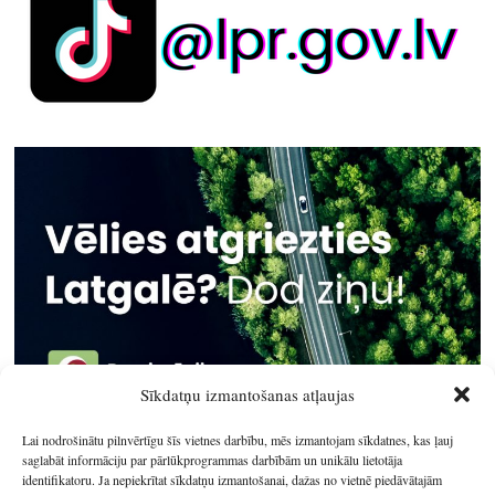
Sīkdatņu izmantošanas atļaujas
Lai nodrošinātu pilnvērtīgu šīs vietnes darbību, mēs izmantojam sīkdatnes, kas ļauj
saglabāt informāciju par pārlūkprogrammas darbībām un unikālu lietotāja
identifikatoru. Ja nepiekrītat sīkdatņu izmantošanai, dažas no vietnē piedāvātajām