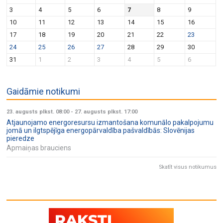
v
n
3
4
5
6
7
8
9
i
10
11
12
13
14
15
16
g
17
18
19
20
21
22
23
a
24
25
26
27
28
29
30
t
31
1
2
3
4
5
6
i
o
Gaidāmie notikumi
n
23. augusts plkst. 08:00
-
27. augusts plkst. 17:00
Atjaunojamo energoresursu izmantošana komunālo pakalpojumu
jomā un ilgtspējīga energopārvaldība pašvaldībās: Slovēnijas
pieredze
Apmaiņas brauciens
Skatīt visus notikumus