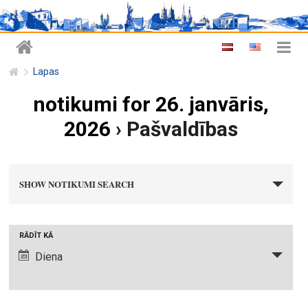
Lapas
notikumi for 26. janvāris,
2026
› Pašvaldības
n
SHOW NOTIKUMI SEARCH
o
t
i
N
RĀDĪT KĀ
k
o
Diena
u
t
m
i
i
k