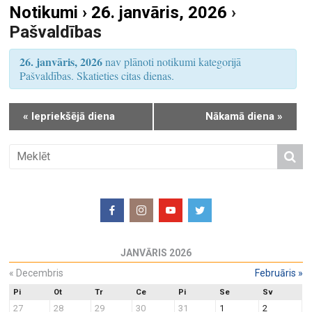
Notikumi › 26. janvāris, 2026
›
S
u
Pašvaldības
e
m
a
s
26. janvāris, 2026
nav plānoti notikumi kategorijā
r
V
Pašvaldības. Skatieties citas dienas.
i
c
e
h
«
Iepriekšējā diena
Nākamā diena
»
w
a
s
n
N
d
a
V
v
i
i
e
g
w
a
JANVĀRIS 2026
s
t
N
«
Decembris
Februāris
»
i
a
o
Pi
Ot
Tr
Ce
Pi
Se
Sv
27
28
29
30
31
1
2