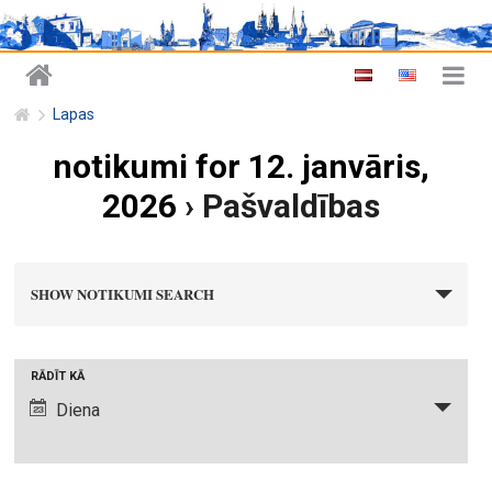
Lapas
notikumi for 12. janvāris,
2026
› Pašvaldības
n
SHOW NOTIKUMI SEARCH
o
t
i
N
RĀDĪT KĀ
k
o
Diena
u
t
m
i
i
k