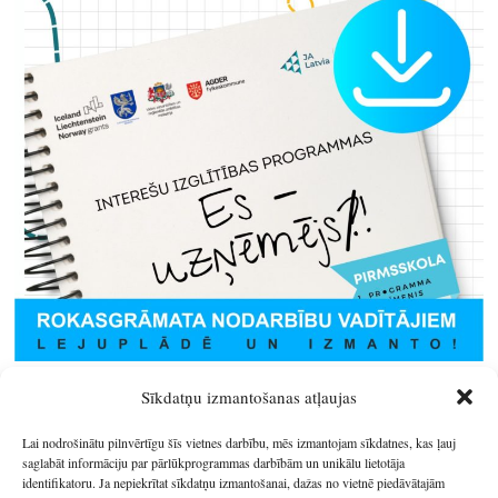
Sīkdatņu izmantošanas atļaujas
Lai nodrošinātu pilnvērtīgu šīs vietnes darbību, mēs izmantojam sīkdatnes, kas ļauj
saglabāt informāciju par pārlūkprogrammas darbībām un unikālu lietotāja
identifikatoru. Ja nepiekrītat sīkdatņu izmantošanai, dažas no vietnē piedāvātajām