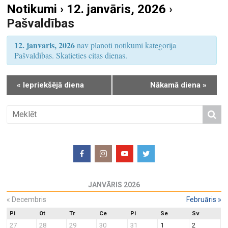
Notikumi › 12. janvāris, 2026
›
S
u
Pašvaldības
e
m
a
s
12. janvāris, 2026
nav plānoti notikumi kategorijā
r
V
Pašvaldības. Skatieties citas dienas.
i
c
e
h
«
Iepriekšējā diena
Nākamā diena
»
w
a
s
n
N
d
a
V
v
i
i
e
g
w
a
JANVĀRIS 2026
s
t
N
«
Decembris
Februāris
»
i
a
o
Pi
Ot
Tr
Ce
Pi
Se
Sv
27
28
29
30
31
1
2