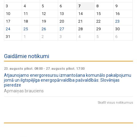
v
n
3
4
5
6
7
8
9
i
10
11
12
13
14
15
16
g
17
18
19
20
21
22
23
a
24
25
26
27
28
29
30
t
31
1
2
3
4
5
6
i
o
Gaidāmie notikumi
n
23. augusts plkst. 08:00
-
27. augusts plkst. 17:00
Atjaunojamo energoresursu izmantošana komunālo pakalpojumu
jomā un ilgtspējīga energopārvaldība pašvaldībās: Slovēnijas
pieredze
Apmaiņas brauciens
Skatīt visus notikumus