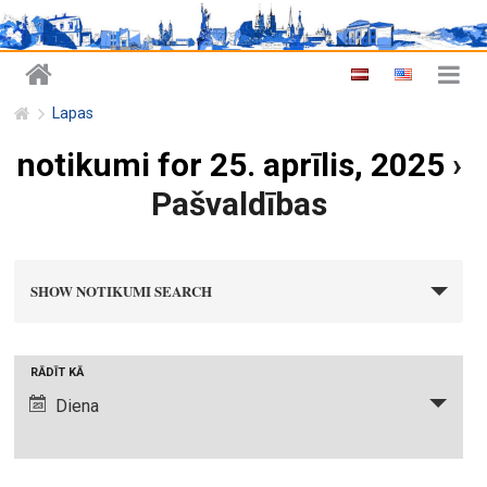
Lapas
notikumi for 25. aprīlis, 2025
›
Pašvaldības
n
SHOW NOTIKUMI SEARCH
o
t
i
N
RĀDĪT KĀ
k
o
Diena
u
t
m
i
i
k