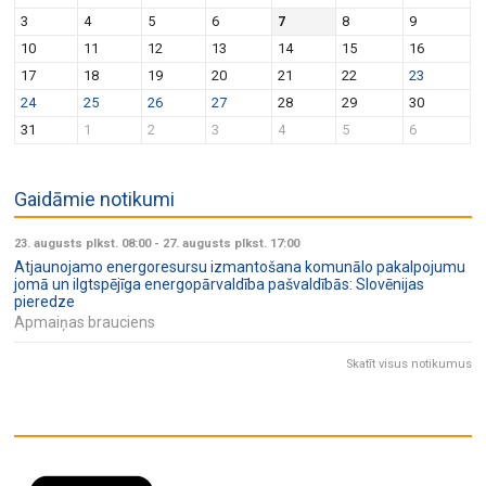
v
n
3
4
5
6
7
8
9
i
10
11
12
13
14
15
16
g
17
18
19
20
21
22
23
a
24
25
26
27
28
29
30
t
31
1
2
3
4
5
6
i
o
Gaidāmie notikumi
n
23. augusts plkst. 08:00
-
27. augusts plkst. 17:00
Atjaunojamo energoresursu izmantošana komunālo pakalpojumu
jomā un ilgtspējīga energopārvaldība pašvaldībās: Slovēnijas
pieredze
Apmaiņas brauciens
Skatīt visus notikumus