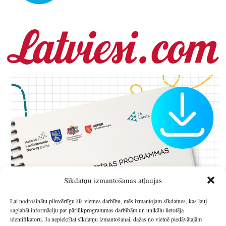
Sīkdatņu izmantošanas atļaujas
Lai nodrošinātu pilnvērtīgu šīs vietnes darbību, mēs izmantojam sīkdatnes, kas ļauj
saglabāt informāciju par pārlūkprogrammas darbībām un unikālu lietotāja
identifikatoru. Ja nepiekrītat sīkdatņu izmantošanai, dažas no vietnē piedāvātajām