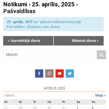
Notikumi › 25. aprīlis, 2025
›
S
u
Pašvaldības
e
m
a
s
25. aprīlis, 2025
nav plānoti notikumi kategorijā
r
V
Pašvaldības. Skatieties citas dienas.
i
c
e
h
«
Iepriekšējā diena
Nākamā diena
»
w
a
s
n
N
d
a
V
v
i
i
e
g
w
a
APRĪLIS 2025
s
t
N
«
Marts
Maijs
»
i
a
o
Pi
Ot
Tr
Ce
Pi
Se
Sv
27
28
29
30
31
1
2