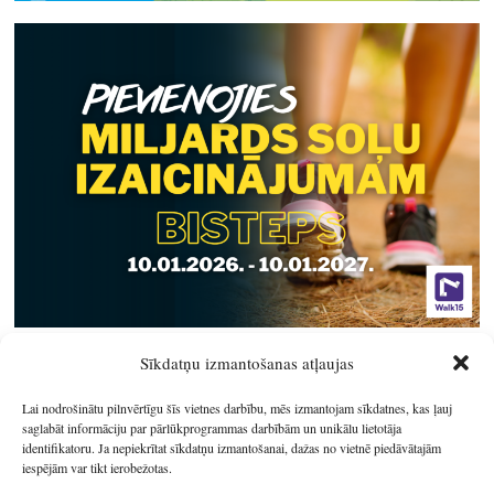
Sīkdatņu izmantošanas atļaujas
Lai nodrošinātu pilnvērtīgu šīs vietnes darbību, mēs izmantojam sīkdatnes, kas ļauj
saglabāt informāciju par pārlūkprogrammas darbībām un unikālu lietotāja
identifikatoru. Ja nepiekrītat sīkdatņu izmantošanai, dažas no vietnē piedāvātajām
iespējām var tikt ierobežotas.