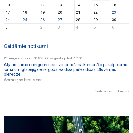
v
n
10
11
12
13
14
15
16
i
17
18
19
20
21
22
23
g
24
25
26
27
28
29
30
a
31
1
2
3
4
5
6
t
i
Gaidāmie notikumi
o
n
23. augusts plkst. 08:00
-
27. augusts plkst. 17:00
Atjaunojamo energoresursu izmantošana komunālo pakalpojumu
jomā un ilgtspējīga energopārvaldība pašvaldībās: Slovēnijas
pieredze
Apmaiņas brauciens
Skatīt visus notikumus