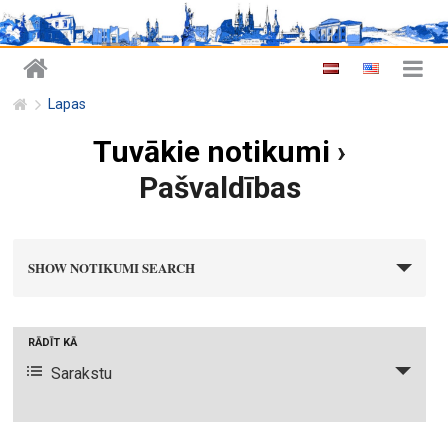
Lapas
Tuvākie notikumi
›
Pašvaldības
n
SHOW NOTIKUMI SEARCH
o
t
i
N
RĀDĪT KĀ
k
o
Sarakstu
u
t
m
i
i
k