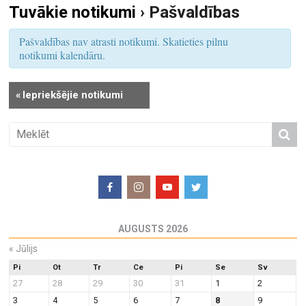
Tuvākie notikumi
› Pašvaldības
S
u
e
m
Pašvaldības nav atrasti notikumi. Skatieties pilnu
a
s
notikumi kalendāru.
r
V
i
c
«
Iepriekšējie notikumi
e
h
w
a
s
n
N
d
a
V
v
i
i
e
g
AUGUSTS 2026
w
a
«
Jūlijs
s
t
N
Pi
Ot
Tr
Ce
Pi
Se
Sv
i
27
28
29
30
31
1
2
a
o
3
4
5
6
7
8
9